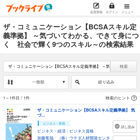
会員登録
ログイン
メニュー
ザ・コミュニケーション【BCSAスキル定
義準拠】 ～気づいてわかる、できて身につ
く 社会で輝く9つのスキル～の検索結果
検索
一致順
絞り込み
1～1件目
/
1件
検索のヒント
ザ・コミュニケーション【BCSAスキル定義準拠】 気
づ...
ビジネス・実用
試し読み
ビジネス・経済
/
ビジネス資格
加藤竜哉
/
（株）ウチダ人材開発センタ