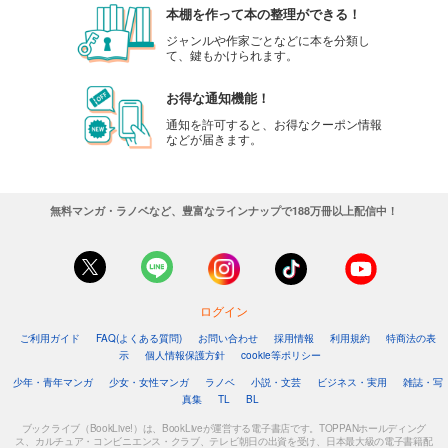
本棚を作って本の整理ができる！
ジャンルや作家ごとなどに本を分類し
て、鍵もかけられます。
お得な通知機能！
通知を許可すると、お得なクーポン情報
などが届きます。
無料マンガ・ラノベなど、豊富なラインナップで188万冊以上配信中！
ログイン
ご利用ガイド
FAQ(よくある質問)
お問い合わせ
採用情報
利用規約
特商法の表
示
個人情報保護方針
cookie等ポリシー
少年・青年マンガ
少女・女性マンガ
ラノベ
小説・文芸
ビジネス・実用
雑誌・写
真集
TL
BL
ブックライブ（BookLive!）は、BookLiveが運営する電子書店です。TOPPANホールディング
ス、カルチュア・コンビニエンス・クラブ、テレビ朝日の出資を受け、日本最大級の電子書籍配