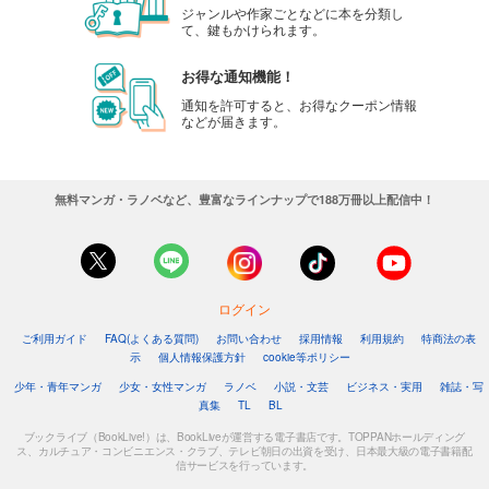
ジャンルや作家ごとなどに本を分類し
て、鍵もかけられます。
お得な通知機能！
通知を許可すると、お得なクーポン情報
などが届きます。
無料マンガ・ラノベなど、豊富なラインナップで188万冊以上配信中！
ログイン
ご利用ガイド
FAQ(よくある質問)
お問い合わせ
採用情報
利用規約
特商法の表
示
個人情報保護方針
cookie等ポリシー
少年・青年マンガ
少女・女性マンガ
ラノベ
小説・文芸
ビジネス・実用
雑誌・写
真集
TL
BL
ブックライブ（BookLive!）は、BookLiveが運営する電子書店です。TOPPANホールディング
ス、カルチュア・コンビニエンス・クラブ、テレビ朝日の出資を受け、日本最大級の電子書籍配
信サービスを行っています。