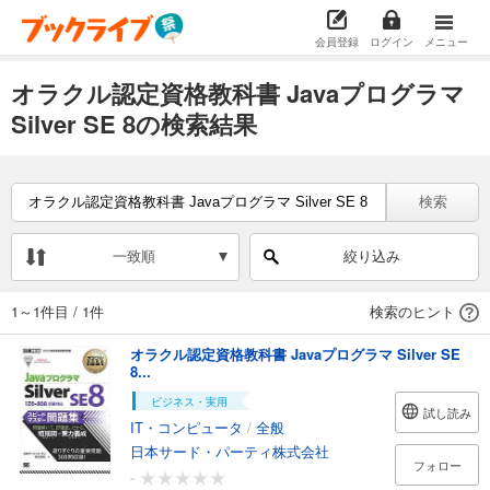
会員登録
ログイン
メニュー
オラクル認定資格教科書 Javaプログラマ
Silver SE 8の検索結果
検索
一致順
絞り込み
1～1件目
/
1件
検索のヒント
オラクル認定資格教科書 Javaプログラマ Silver SE
8...
ビジネス・実用
試し読み
IT・コンピュータ
/
全般
日本サード・パーティ株式会社
フォロー
-