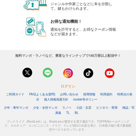
ジャンルや作家ごとなどに本を分類し
て、鍵もかけられます。
お得な通知機能！
通知を許可すると、お得なクーポン情報
などが届きます。
無料マンガ・ラノベなど、豊富なラインナップで188万冊以上配信中！
ログイン
ご利用ガイド
FAQ(よくある質問)
お問い合わせ
採用情報
利用規約
特商法の表
示
個人情報保護方針
cookie等ポリシー
少年・青年マンガ
少女・女性マンガ
ラノベ
小説・文芸
ビジネス・実用
雑誌・写
真集
TL
BL
ブックライブ（BookLive!）は、BookLiveが運営する電子書店です。TOPPANホールディング
ス、カルチュア・コンビニエンス・クラブ、テレビ朝日の出資を受け、日本最大級の電子書籍配
信サービスを行っています。