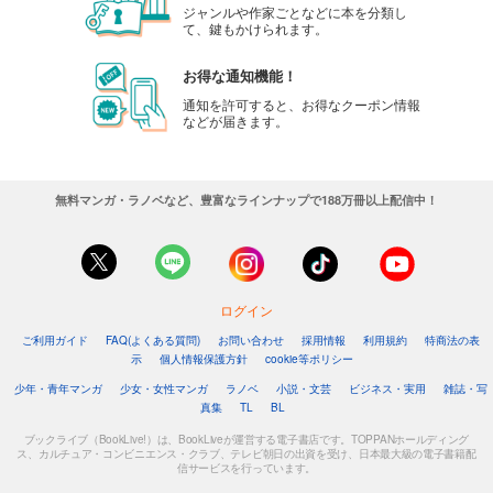
ジャンルや作家ごとなどに本を分類し
て、鍵もかけられます。
お得な通知機能！
通知を許可すると、お得なクーポン情報
などが届きます。
無料マンガ・ラノベなど、豊富なラインナップで188万冊以上配信中！
ログイン
ご利用ガイド
FAQ(よくある質問)
お問い合わせ
採用情報
利用規約
特商法の表
示
個人情報保護方針
cookie等ポリシー
少年・青年マンガ
少女・女性マンガ
ラノベ
小説・文芸
ビジネス・実用
雑誌・写
真集
TL
BL
ブックライブ（BookLive!）は、BookLiveが運営する電子書店です。TOPPANホールディング
ス、カルチュア・コンビニエンス・クラブ、テレビ朝日の出資を受け、日本最大級の電子書籍配
信サービスを行っています。