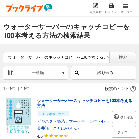
会員登録
ログイン
メニュー
ウォーターサーバーのキャッチコピーを
100本考える方法の検索結果
検索
一致順
絞り込み
1～1件目
/
1件
検索のヒント
ウォーターサーバーのキャッチコピーを100本考える
方法
ビジネス・実用
試し読み
ビジネス・経済
/
マーケティング・セールス
長井謙（ことばやさん）
フォロー
4.5