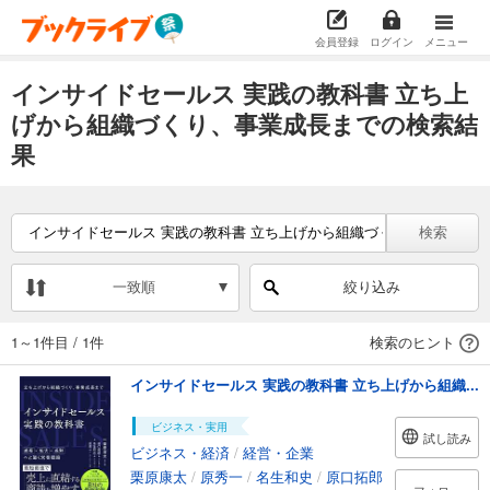
会員登録
ログイン
メニュー
インサイドセールス 実践の教科書 立ち上
げから組織づくり、事業成長までの検索結
果
検索
一致順
絞り込み
1～1件目
/
1件
検索のヒント
インサイドセールス 実践の教科書 立ち上げから組織...
ビジネス・実用
試し読み
ビジネス・経済
/
経営・企業
栗原康太
/
原秀一
/
名生和史
/
原口拓郎