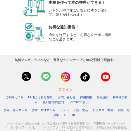
本棚を作って本の整理ができる！
ジャンルや作家ごとなどに本を分類し
て、鍵もかけられます。
お得な通知機能！
通知を許可すると、お得なクーポン情報
などが届きます。
無料マンガ・ラノベなど、豊富なラインナップで188万冊以上配信中！
ログイン
ご利用ガイド
FAQ(よくある質問)
お問い合わせ
採用情報
利用規約
特商法の表
示
個人情報保護方針
cookie等ポリシー
少年・青年マンガ
少女・女性マンガ
ラノベ
小説・文芸
ビジネス・実用
雑誌・写
真集
TL
BL
ブックライブ（BookLive!）は、BookLiveが運営する電子書店です。TOPPANホールディング
ス、カルチュア・コンビニエンス・クラブ、テレビ朝日の出資を受け、日本最大級の電子書籍配