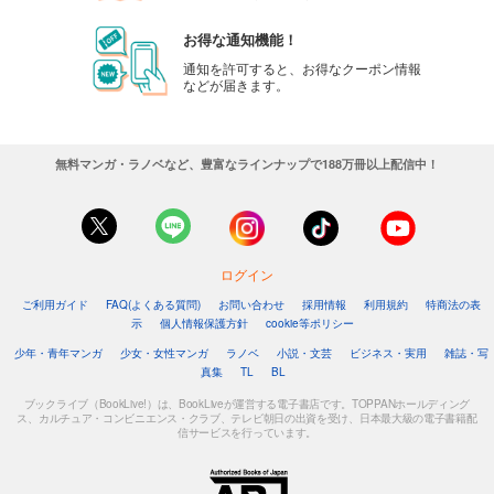
お得な通知機能！
通知を許可すると、お得なクーポン情報
などが届きます。
無料マンガ・ラノベなど、豊富なラインナップで188万冊以上配信中！
ログイン
ご利用ガイド
FAQ(よくある質問)
お問い合わせ
採用情報
利用規約
特商法の表
示
個人情報保護方針
cookie等ポリシー
少年・青年マンガ
少女・女性マンガ
ラノベ
小説・文芸
ビジネス・実用
雑誌・写
真集
TL
BL
ブックライブ（BookLive!）は、BookLiveが運営する電子書店です。TOPPANホールディング
ス、カルチュア・コンビニエンス・クラブ、テレビ朝日の出資を受け、日本最大級の電子書籍配
信サービスを行っています。