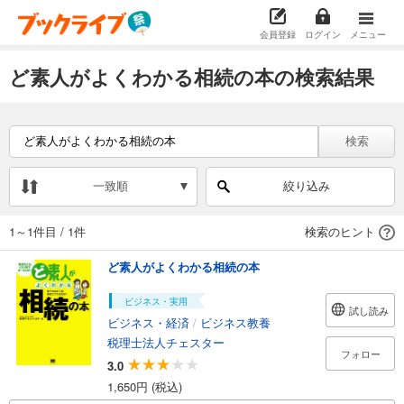
会員登録
ログイン
メニュー
ど素人がよくわかる相続の本の検索結果
検索
一致順
絞り込み
1～1件目
/
1件
検索のヒント
ど素人がよくわかる相続の本
ビジネス・実用
試し読み
ビジネス・経済
/
ビジネス教養
税理士法人チェスター
フォロー
3.0
1,650円 (税込)