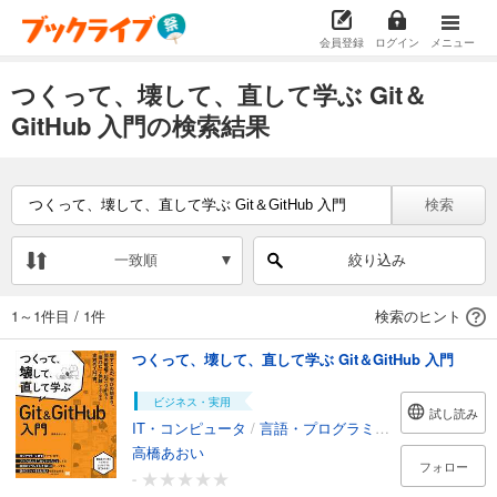
会員登録
ログイン
メニュー
つくって、壊して、直して学ぶ Git＆
GitHub 入門の検索結果
検索
一致順
絞り込み
1～1件目
/
1件
検索のヒント
つくって、壊して、直して学ぶ Git＆GitHub 入門
ビジネス・実用
試し読み
IT・コンピュータ
/
言語・プログラミング
高橋あおい
フォロー
-