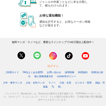
ジャンルや作家ごとなどに本を分類し
て、鍵もかけられます。
お得な通知機能！
通知を許可すると、お得なクーポン情報
などが届きます。
無料マンガ・ラノベなど、豊富なラインナップで188万冊以上配信中！
ログイン
ご利用ガイド
FAQ(よくある質問)
お問い合わせ
採用情報
利用規約
特商法の表
示
個人情報保護方針
cookie等ポリシー
少年・青年マンガ
少女・女性マンガ
ラノベ
小説・文芸
ビジネス・実用
雑誌・写
真集
TL
BL
ブックライブ（BookLive!）は、BookLiveが運営する電子書店です。TOPPANホールディング
ス、カルチュア・コンビニエンス・クラブ、テレビ朝日の出資を受け、日本最大級の電子書籍配
信サービスを行っています。