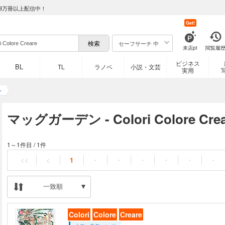
8万冊以上配信中！
Get!
セーフサーチ 中
来店pt
閲覧履
ビジネス
BL
TL
ラノベ
小説・文芸
実用
ン
マッグガーデン - Colori Colore C
1～1件目
/
1件
<<
<
1
・
・
・
・
・
・
一致順
Colori
Colore
Creare