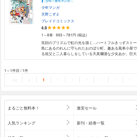
少年・青年マンガ
少年マンガ
天野こずえ
ブレイドコミックス
4.8
1～8巻
693～781円 (税込)
笑顔のプリズムで虹の光を描く…ハートフルきっずストーリ
島にあるのれんに守られたおのぼり町。趣ある風車小屋で
る祖父と二人暮らしをしている天真爛漫な少女あか。巨大
ことから日常に散りばめられた色とりどりの素敵を紡ぎ、
していく物語が幕を開けます。イタリア語をモチーフにし
の色を創造する｣というテーマが作品タイトルに込められ
1～1件目
/
1件
ので略称でココクレって呼んでくださいね（by天野こずえ
<<
<
1
・
・
・
・
・
・
Ａ][あまんちゅ！]の天野こずえ先生の集大成となる本作
に！
まるごと無料本！
激安セール
人気ランキング
新刊・続巻一覧