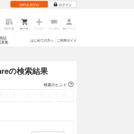
無料会員登録
ログイン
歴
My本棚
カート
フォロー
クーポン
Myページ
雑誌
はじめての方へ
ご利用ガイド
写真集
reareの検索結果
検索のヒント
・
・
・
>
>>