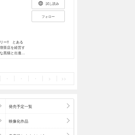
試し読み
フォロー
ー!! とある
喫茶店を経営す
な黒猫と出逢う
未来の色を創造
た｢色とりどり
ています。長い
先生)。[ＡＲＩ
・
・
・
>
>>
、どうぞお楽しみ
発売予定一覧
映像化作品