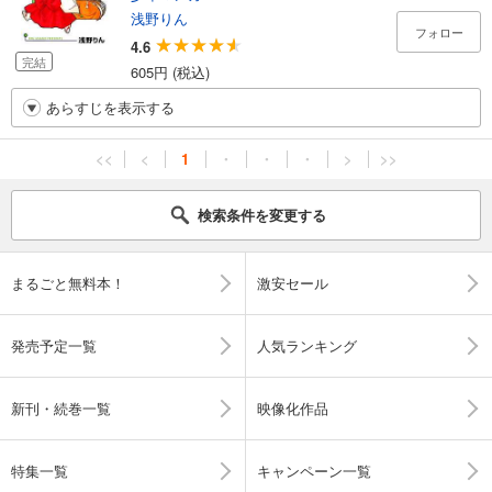
浅野りん
フォロー
4.6
完結
605円 (税込)
あらすじを表示する
<<
<
1
・
・
・
>
>>
検索条件を変更する
まるごと無料本！
激安セール
発売予定一覧
人気ランキング
新刊・続巻一覧
映像化作品
特集一覧
キャンペーン一覧