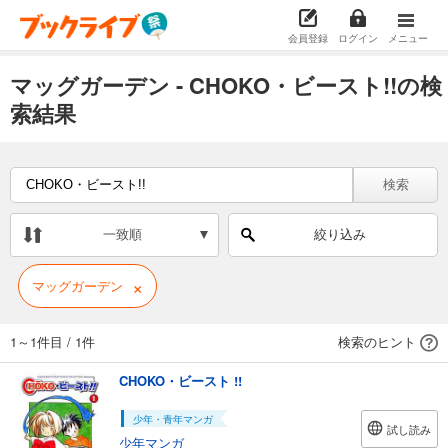
会員登録
ログイン
メニュー
マッグガーデン - CHOKO・ビースト!!の検
索結果
検索
一致順
絞り込み
×
マッグガーデン
1～1件目
/
1件
検索のヒント
CHOKO・ビースト !!
少年・青年マンガ
試し読み
少年マンガ