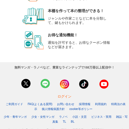
本棚を作って本の整理ができる！
ジャンルや作家ごとなどに本を分類し
て、鍵もかけられます。
お得な通知機能！
通知を許可すると、お得なクーポン情報
などが届きます。
無料マンガ・ラノベなど、豊富なラインナップで188万冊以上配信中！
ログイン
ご利用ガイド
FAQ(よくある質問)
お問い合わせ
採用情報
利用規約
特商法の表
示
個人情報保護方針
cookie等ポリシー
少年・青年マンガ
少女・女性マンガ
ラノベ
小説・文芸
ビジネス・実用
雑誌・写
真集
TL
BL