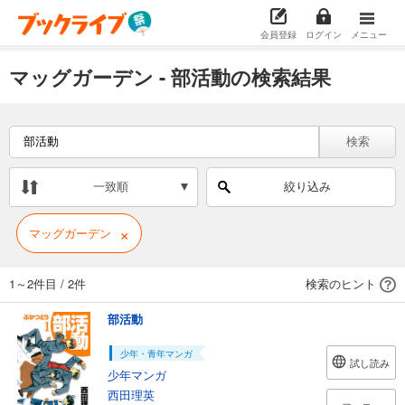
会員登録
ログイン
メニュー
マッグガーデン - 部活動の検索結果
検索
一致順
絞り込み
×
マッグガーデン
1～2件目
/
2件
検索のヒント
部活動
少年・青年マンガ
試し読み
少年マンガ
西田理英