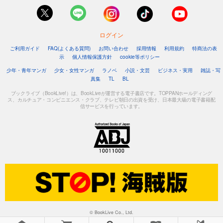
ログイン
ご利用ガイド
FAQ(よくある質問)
お問い合わせ
採用情報
利用規約
特商法の表
示
個人情報保護方針
cookie等ポリシー
少年・青年マンガ
少女・女性マンガ
ラノベ
小説・文芸
ビジネス・実用
雑誌・写
真集
TL
BL
ブックライブ（BookLive!）は、BookLiveが運営する電子書店です。TOPPANホールディング
ス、カルチュア・コンビニエンス・クラブ、テレビ朝日の出資を受け、日本最大級の電子書籍配
信サービスを行っています。
© BookLive Co., Ltd.