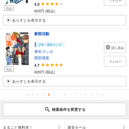
フォロー
4.0
完結
605円 (税込)
あらすじを表示する
新部活動
少年・青年マンガ
試し読み
青年マンガ
西田理英
フォロー
4.7
完結
605円 (税込)
あらすじを表示する
<<
<
1
・
・
・
>
>>
検索条件を変更する
まるごと無料本！
激安セール