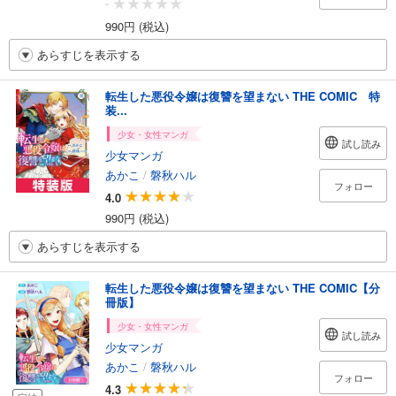
-
990円 (税込)
あらすじを表示する
転生した悪役令嬢は復讐を望まない THE COMIC 特
装...
少女・女性マンガ
試し読み
少女マンガ
あかこ
/
磐秋ハル
フォロー
4.0
990円 (税込)
あらすじを表示する
転生した悪役令嬢は復讐を望まない THE COMIC【分
冊版】
少女・女性マンガ
試し読み
少女マンガ
あかこ
/
磐秋ハル
フォロー
4.3