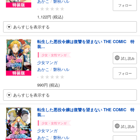
あかこ
/
磐秋ハル
フォロー
-
1,122円 (税込)
あらすじを表示する
転生した悪役令嬢は復讐を望まない THE COMIC 特
装...
少女・女性マンガ
試し読み
少女マンガ
あかこ
/
磐秋ハル
フォロー
-
990円 (税込)
あらすじを表示する
転生した悪役令嬢は復讐を望まない THE COMIC 特
装...
少女・女性マンガ
試し読み
少女マンガ
あかこ
/
磐秋ハル