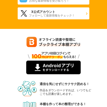
お得な最新情報を受け取ろう！
X公式アカウント
フォローして最新情報をチェック！
通信を気にせずにサクサク読める！
作品をダウンロードすれば、いつでもど
こでも読書が楽しめます。
本棚を作って本の整理ができる！