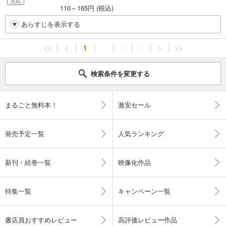
完結
110～165円 (税込)
あらすじを表示する
<<
<
1
・
・
・
>
>>
検索条件を変更する
まるごと無料本！
激安セール
発売予定一覧
人気ランキング
新刊・続巻一覧
映像化作品
特集一覧
キャンペーン一覧
書店員おすすめレビュー
高評価レビュー作品