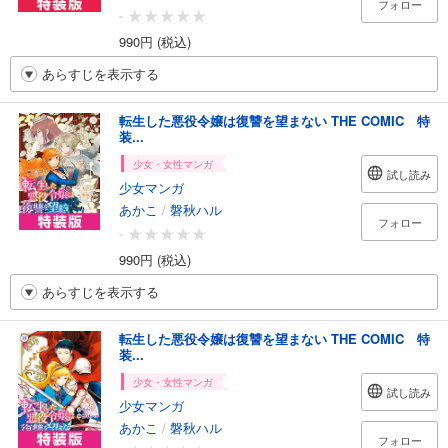
フォロー
-
990円 (税込)
あらすじを表示する
転生した悪役令嬢は復讐を望まない THE COMIC 特
装...
少女・女性マンガ
試し読み
少女マンガ
あかこ
/
磐秋ハル
フォロー
-
990円 (税込)
あらすじを表示する
転生した悪役令嬢は復讐を望まない THE COMIC 特
装...
少女・女性マンガ
試し読み
少女マンガ
あかこ
/
磐秋ハル
フォロー