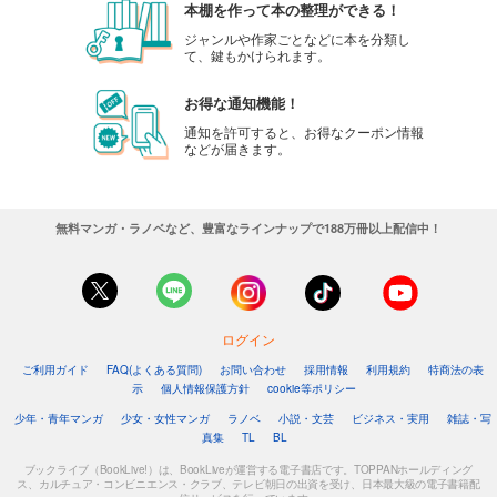
本棚を作って本の整理ができる！
ジャンルや作家ごとなどに本を分類し
て、鍵もかけられます。
お得な通知機能！
通知を許可すると、お得なクーポン情報
などが届きます。
無料マンガ・ラノベなど、豊富なラインナップで188万冊以上配信中！
ログイン
ご利用ガイド
FAQ(よくある質問)
お問い合わせ
採用情報
利用規約
特商法の表
示
個人情報保護方針
cookie等ポリシー
少年・青年マンガ
少女・女性マンガ
ラノベ
小説・文芸
ビジネス・実用
雑誌・写
真集
TL
BL
ブックライブ（BookLive!）は、BookLiveが運営する電子書店です。TOPPANホールディング
ス、カルチュア・コンビニエンス・クラブ、テレビ朝日の出資を受け、日本最大級の電子書籍配