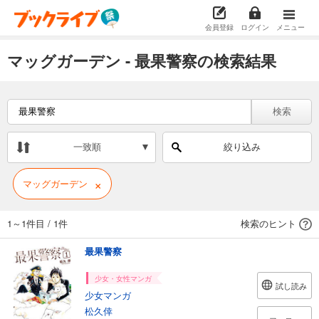
会員登録
ログイン
メニュー
マッグガーデン - 最果警察の検索結果
検索
一致順
絞り込み
×
マッグガーデン
1～1件目
/
1件
検索のヒント
最果警察
少女・女性マンガ
試し読み
少女マンガ
松久倖