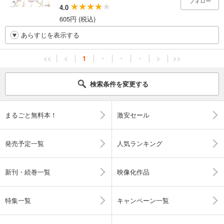
フォロー
4.0
605円 (税込)
あらすじを表示する
<<
<
1
・
・
・
>
>>
検索条件を変更する
まるごと無料本！
激安セール
発売予定一覧
人気ランキング
新刊・続巻一覧
映像化作品
特集一覧
キャンペーン一覧