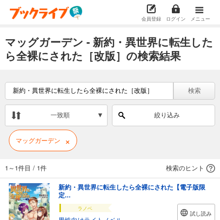
会員登録
ログイン
メニュー
マッグガーデン - 新約・異世界に転生した
ら全裸にされた［改版］の検索結果
検索
一致順
絞り込み
×
マッグガーデン
1～1件目
/
1件
検索のヒント
新約・異世界に転生したら全裸にされた【電子版限
定...
ラノベ
試し読み
男性向けライトノベル