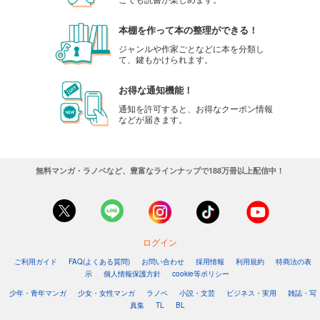
本棚を作って本の整理ができる！
ジャンルや作家ごとなどに本を分類し
て、鍵もかけられます。
お得な通知機能！
通知を許可すると、お得なクーポン情報
などが届きます。
無料マンガ・ラノベなど、豊富なラインナップで188万冊以上配信中！
ログイン
ご利用ガイド
FAQ(よくある質問)
お問い合わせ
採用情報
利用規約
特商法の表
示
個人情報保護方針
cookie等ポリシー
少年・青年マンガ
少女・女性マンガ
ラノベ
小説・文芸
ビジネス・実用
雑誌・写
真集
TL
BL