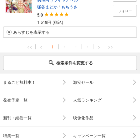
狐谷まどか
/
もちうさ
フォロー
5.0
1,518円 (税込)
あらすじを表示する
<<
<
1
・
・
・
>
>>
検索条件を変更する
まるごと無料本！
激安セール
発売予定一覧
人気ランキング
新刊・続巻一覧
映像化作品
特集一覧
キャンペーン一覧