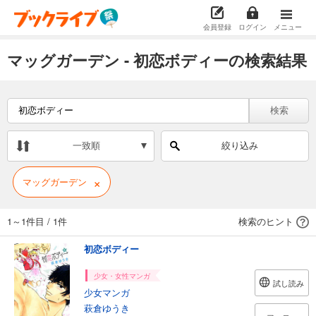
会員登録
ログイン
メニュー
マッグガーデン - 初恋ボディーの検索結果
検索
一致順
絞り込み
×
マッグガーデン
1～1件目
/
1件
検索のヒント
初恋ボディー
少女・女性マンガ
試し読み
少女マンガ
萩倉ゆうき