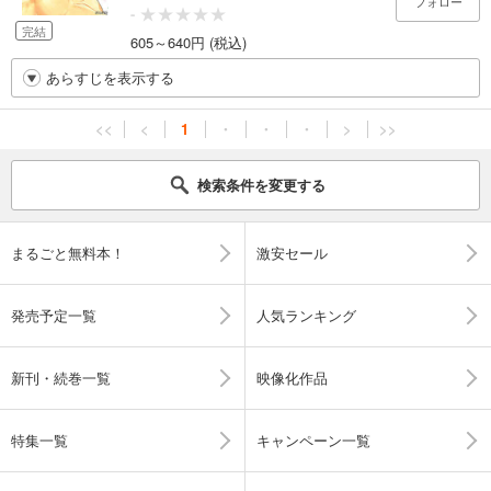
フォロー
-
完結
605～640円 (税込)
あらすじを表示する
<<
<
1
・
・
・
>
>>
検索条件を変更する
まるごと無料本！
激安セール
発売予定一覧
人気ランキング
新刊・続巻一覧
映像化作品
特集一覧
キャンペーン一覧