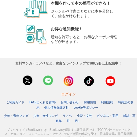
本棚を作って本の整理ができる！
ジャンルや作家ごとなどに本を分類し
て、鍵もかけられます。
お得な通知機能！
通知を許可すると、お得なクーポン情報
などが届きます。
無料マンガ・ラノベなど、豊富なラインナップで188万冊以上配信中！
ログイン
ご利用ガイド
FAQ(よくある質問)
お問い合わせ
採用情報
利用規約
特商法の表
示
個人情報保護方針
cookie等ポリシー
少年・青年マンガ
少女・女性マンガ
ラノベ
小説・文芸
ビジネス・実用
雑誌・写
真集
TL
BL
ブックライブ（BookLive!）は、BookLiveが運営する電子書店です。TOPPANホールディング
ス、カルチュア・コンビニエンス・クラブ、テレビ朝日の出資を受け、日本最大級の電子書籍配