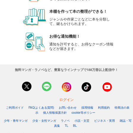
本棚を作って本の整理ができる！
ジャンルや作家ごとなどに本を分類し
て、鍵もかけられます。
お得な通知機能！
通知を許可すると、お得なクーポン情報
などが届きます。
無料マンガ・ラノベなど、豊富なラインナップで188万冊以上配信中！
ログイン
ご利用ガイド
FAQ(よくある質問)
お問い合わせ
採用情報
利用規約
特商法の表
示
個人情報保護方針
cookie等ポリシー
少年・青年マンガ
少女・女性マンガ
ラノベ
小説・文芸
ビジネス・実用
雑誌・写
真集
TL
BL