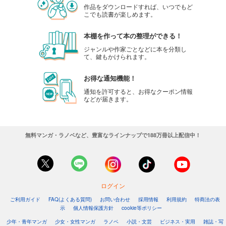
作品をダウンロードすれば、いつでもど
こでも読書が楽しめます。
本棚を作って本の整理ができる！
ジャンルや作家ごとなどに本を分類し
て、鍵もかけられます。
お得な通知機能！
通知を許可すると、お得なクーポン情報
などが届きます。
無料マンガ・ラノベなど、豊富なラインナップで188万冊以上配信中！
ログイン
ご利用ガイド
FAQ(よくある質問)
お問い合わせ
採用情報
利用規約
特商法の表
示
個人情報保護方針
cookie等ポリシー
少年・青年マンガ
少女・女性マンガ
ラノベ
小説・文芸
ビジネス・実用
雑誌・写