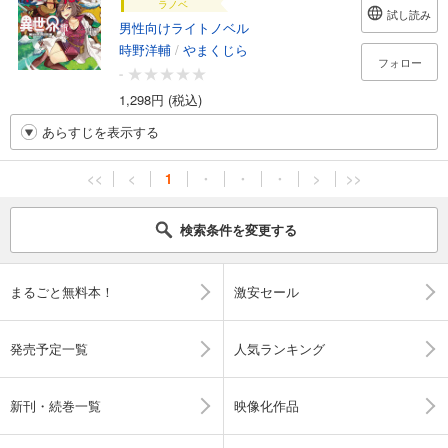
ラノベ
試し読み
男性向けライトノベル
時野洋輔
/
やまくじら
フォロー
-
1,298円 (税込)
あらすじを表示する
<<
<
1
・
・
・
>
>>
検索条件を変更する
まるごと無料本！
激安セール
発売予定一覧
人気ランキング
新刊・続巻一覧
映像化作品