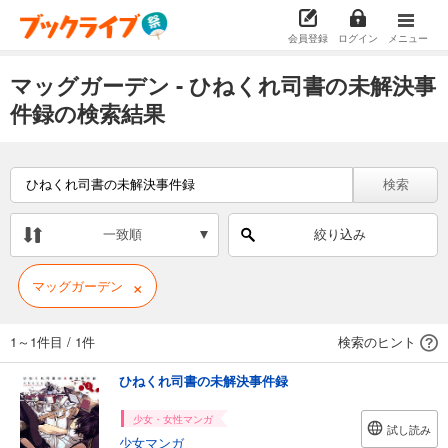
会員登録
ログイン
メニュー
マッグガーデン - ひねくれ司書の未解決事
件録の検索結果
検索
一致順
絞り込み
×
マッグガーデン
1～1件目
/
1件
検索のヒント
ひねくれ司書の未解決事件録
少女・女性マンガ
試し読み
少女マンガ