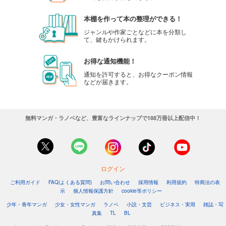
本棚を作って本の整理ができる！
ジャンルや作家ごとなどに本を分類し
て、鍵もかけられます。
お得な通知機能！
通知を許可すると、お得なクーポン情報
などが届きます。
無料マンガ・ラノベなど、豊富なラインナップで188万冊以上配信中！
ログイン
ご利用ガイド
FAQ(よくある質問)
お問い合わせ
採用情報
利用規約
特商法の表
示
個人情報保護方針
cookie等ポリシー
少年・青年マンガ
少女・女性マンガ
ラノベ
小説・文芸
ビジネス・実用
雑誌・写
真集
TL
BL