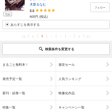
木梨るなむ
フォロー
5.0
完結
605円 (税込)
あらすじを表示する
<<
<
1
・
・
・
>
>>
検索条件を変更する
まるごと無料本！
激安セール
発売予定一覧
人気ランキング
新刊・続巻一覧
映像化作品
特集一覧
キャンペーン一覧