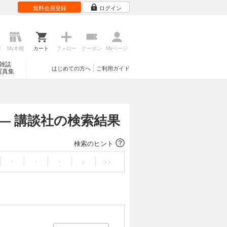
無料会員登録
ログイン
歴
My本棚
カート
フォロー
クーポン
Myページ
雑誌
はじめての方へ
ご利用ガイド
写真集
― 講談社の検索結果
検索のヒント
・
・
・
>
>>