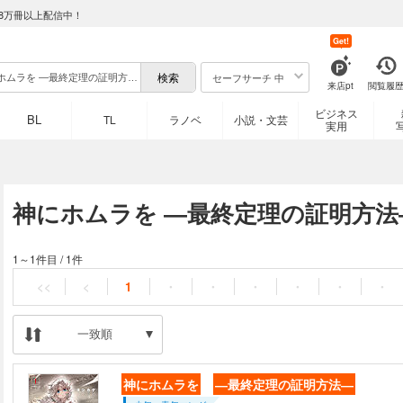
8万冊以上配信中！
Get!
セーフサーチ 中
来店pt
閲覧履
ビジネス
BL
TL
ラノベ
小説・文芸
実用
神にホムラを ―最終定理の証明方法
1～1件目
/
1件
<<
<
1
・
・
・
・
・
・
一致順
神にホムラを
―最終定理の証明方法―