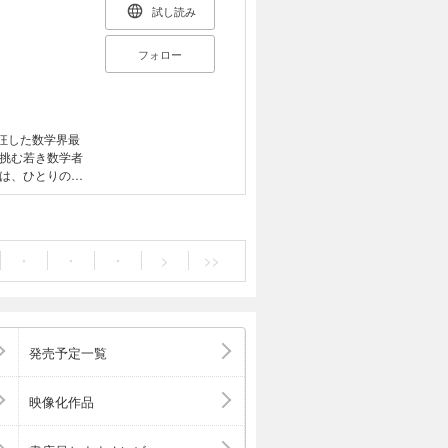
試し読み
フォロー
狂した数学界最
に挑む若き数学者
は、ひとりの大
生を賭けた証明
・
・
・
>
>>
発売予定一覧
映像化作品