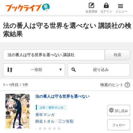
会員登録
ログイン
メニュー
法の番人は守る世界を選べない 講談社の検
索結果
検索
一致順
絞り込み
1～1件目
/
1件
検索のヒント
法の番人は守る世界を選べない
少年・青年マンガ
試し読み
青年マンガ
師走トオル
/
三ツ矢彰
フォロー
-