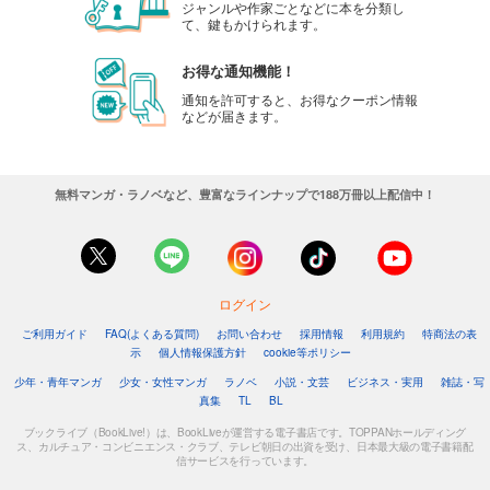
ジャンルや作家ごとなどに本を分類し
て、鍵もかけられます。
お得な通知機能！
通知を許可すると、お得なクーポン情報
などが届きます。
無料マンガ・ラノベなど、豊富なラインナップで188万冊以上配信中！
ログイン
ご利用ガイド
FAQ(よくある質問)
お問い合わせ
採用情報
利用規約
特商法の表
示
個人情報保護方針
cookie等ポリシー
少年・青年マンガ
少女・女性マンガ
ラノベ
小説・文芸
ビジネス・実用
雑誌・写
真集
TL
BL
ブックライブ（BookLive!）は、BookLiveが運営する電子書店です。TOPPANホールディング
ス、カルチュア・コンビニエンス・クラブ、テレビ朝日の出資を受け、日本最大級の電子書籍配
信サービスを行っています。