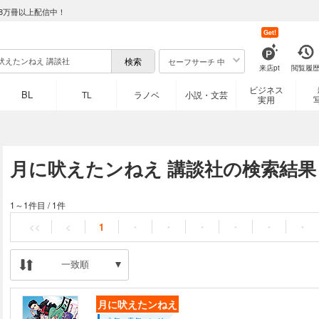
8万冊以上配信中！
Get!
セーフサーチ 中
来店pt
閲覧履
ビジネス
BL
TL
ラノベ
小説・文芸
実用
月に吠えたンねえ 講談社の検索結果
1～1件目
/
1件
<<
<
1
・
・
・
・
・
・
一致順
月に吠えたンねえ