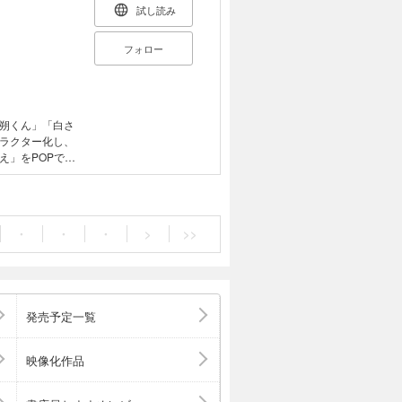
試し読み
フォロー
朔くん」「白さ
ラクター化し、
え」をPOPでラ
べてちょっとコ
・
・
・
>
>>
発売予定一覧
映像化作品