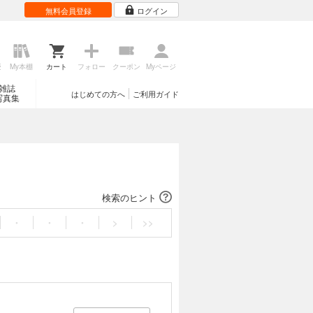
無料会員登録
ログイン
歴
My本棚
カート
フォロー
クーポン
Myページ
雑誌
はじめての方へ
ご利用ガイド
写真集
検索のヒント
・
・
・
>
>>