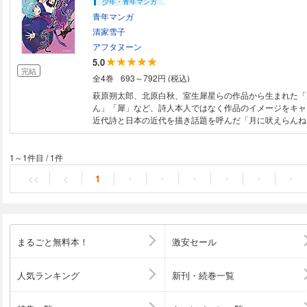
少年・青年マンガ
青年マンガ
清家雪子
アフタヌーン
5.0
完結
全4巻
693～792円 (税込)
萩原朔太郎、北原白秋、室生犀星らの作品から生まれた「
ん」「犀」など、詩人本人ではなく作品のイメージをキャ
近代詩と日本の近代を描き話題を呼んだ「月に吠えらんね
イトにリブート！ しかし隠せぬディープさ！ 笑えて学
ワい近代文学者青春群像！
1～1件目
/
1件
<<
<
1
・
・
・
・
・
・
まるごと無料本！
激安セール
人気ランキング
新刊・続巻一覧