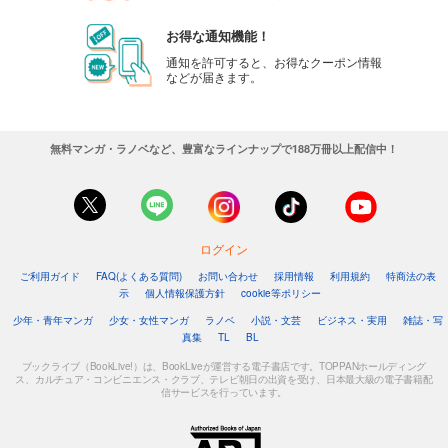
お得な通知機能！
通知を許可すると、お得なクーポン情報
などが届きます。
無料マンガ・ラノベなど、豊富なラインナップで188万冊以上配信中！
ログイン
ご利用ガイド
FAQ(よくある質問)
お問い合わせ
採用情報
利用規約
特商法の表
示
個人情報保護方針
cookie等ポリシー
少年・青年マンガ
少女・女性マンガ
ラノベ
小説・文芸
ビジネス・実用
雑誌・写
真集
TL
BL
ブックライブ（BookLive!）は、BookLiveが運営する電子書店です。TOPPANホールディング
ス、カルチュア・コンビニエンス・クラブ、テレビ朝日の出資を受け、日本最大級の電子書籍配
信サービスを行っています。