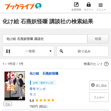
会員登録
ログイン
メニュー
化け絵 石燕妖怪噺 講談社の検索結果
検索
一致順
絞り込み
1～1件目
/
1件
検索のヒント
化け絵 石燕妖怪噺
少年・青年マンガ
試し読み
青年マンガ
モコ
フォロー
5.0
完結
792円 (税込)