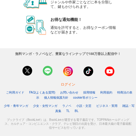
ジャンルや作家ごとなどに本を分類し
て、鍵もかけられます。
お得な通知機能！
通知を許可すると、お得なクーポン情報
などが届きます。
無料マンガ・ラノベなど、豊富なラインナップで188万冊以上配信中！
ログイン
ご利用ガイド
FAQ(よくある質問)
お問い合わせ
採用情報
利用規約
特商法の表
示
個人情報保護方針
cookie等ポリシー
少年・青年マンガ
少女・女性マンガ
ラノベ
小説・文芸
ビジネス・実用
雑誌・写
真集
TL
BL
ブックライブ（BookLive!）は、BookLiveが運営する電子書店です。TOPPANホールディング
ス、カルチュア・コンビニエンス・クラブ、テレビ朝日の出資を受け、日本最大級の電子書籍配
信サービスを行っています。