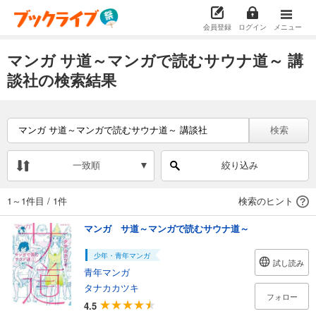
会員登録
ログイン
メニュー
マンガ サ道～マンガで読むサウナ道～ 講
談社の検索結果
検索
一致順
絞り込み
1～1件目
/
1件
検索のヒント
マンガ サ道～マンガで読むサウナ道～
少年・青年マンガ
試し読み
青年マンガ
タナカカツキ
フォロー
4.5