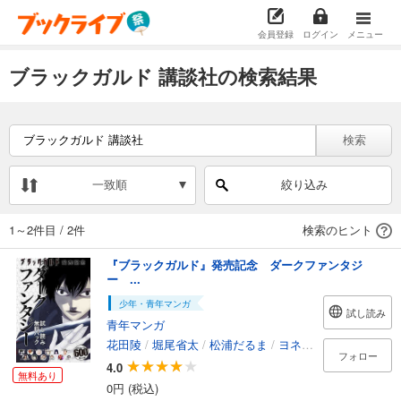
会員登録
ログイン
メニュー
ブラックガルド 講談社の検索結果
検索
一致順
絞り込み
1～2件目
/
2件
検索のヒント
『ブラックガルド』発売記念 ダークファンタジ
ー ...
少年・青年マンガ
試し読み
青年マンガ
花田陵
/
堀尾省太
/
松浦だるま
/
ヨネダコウ
/
はらわた
フォロー
4.0
無料あり
0円 (税込)