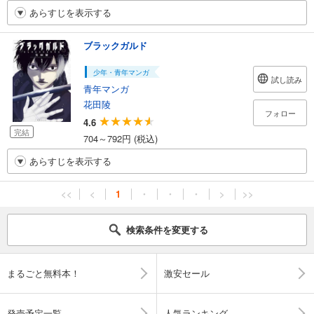
あらすじを表示する
ブラックガルド
少年・青年マンガ
試し読み
青年マンガ
花田陵
フォロー
4.6
完結
704～792円 (税込)
あらすじを表示する
<<
<
1
・
・
・
>
>>
検索条件を変更する
まるごと無料本！
激安セール
発売予定一覧
人気ランキング