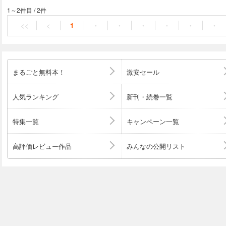
保護猫コミュニティやＳＮＳで話題の猫漫画が、カラーに
1～2件目
/
2件
<<
<
1
・
・
・
・
・
・
まるごと無料本！
激安セール
人気ランキング
新刊・続巻一覧
特集一覧
キャンペーン一覧
高評価レビュー作品
みんなの公開リスト