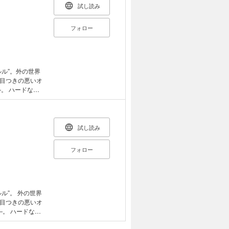
試し読み
フォロー
ル”。外の世界
目つきの悪いオ
。 ハードなこ
人々）の物語！
れる猫漫画で
試し読み
フォロー
ル”。 外の世界
目つきの悪いオ
―。 ハードなこ
人々）の物語！