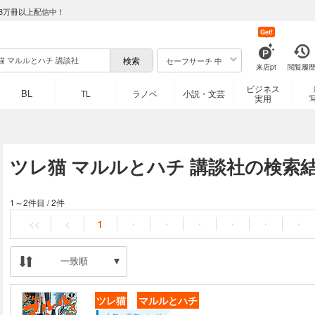
8万冊以上配信中！
Get!
セーフサーチ 中
来店pt
閲覧履
ビジネス
BL
TL
ラノベ
小説・文芸
実用
ツレ猫 マルルとハチ 講談社の検索
1～2件目
/
2件
<<
<
1
・
・
・
・
・
・
一致順
ツレ猫
マルルとハチ