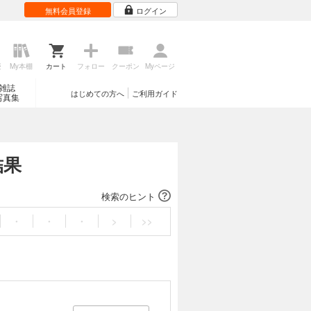
無料会員登録
ログイン
歴
My本棚
カート
フォロー
クーポン
Myページ
雑誌
はじめての方へ
ご利用ガイド
写真集
結果
検索のヒント
・
・
・
>
>>