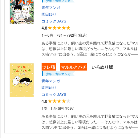
少年・青年マンガ
青年マンガ
園田ゆり
コミックDAYS
4.8
1～6巻
781～792円 (税込)
ある事情により、飼い主の元を離れて野良猫になった”マル
は、想像以上に厳しい環境だった……そんな中、マルルは
ス猫”ハチ”に出会う。2匹は一緒につるむようになるが――
の世界を、たくましく生き抜く野良猫たち（とその周囲の
かわいくて面白い、でも、ハードボイルドで涙腺が刺激さ
ツレ猫
マルルとハチ
いろぬり版
す！
少年・青年マンガ
青年マンガ
園田ゆり
コミックDAYS
4.0
1巻
1,540円 (税込)
ある事情により、飼い主の元を離れて野良猫になった”マル
は、想像以上に厳しい環境だった……そんな中、マルルは
ス猫”ハチ”に出会う。 2匹は一緒につるむようになるが―
の世界を、たくましく生き抜く野良猫たち（とその周囲の