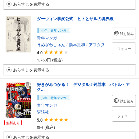
あらすじを表示する
ダーウィン事変公式 ヒトとサルの境界線
少年・青年マンガ
試し読み
青年マンガ
うめざわしゅん
/
湯本貴和
/
アフタヌーン編集部
/
講談
フォロー
4.0
1,760円 (税込)
あらすじを表示する
好きがみつかる！ デジタル＃鈍器本 バトル・ア
ク...
少年・青年マンガ
試し読み
青年マンガ
講談社
フォロー
5.0
無料あり
0円 (税込)
あらすじを表示する