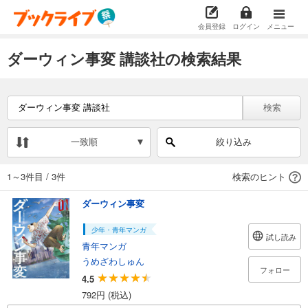
会員登録
ログイン
メニュー
ダーウィン事変 講談社の検索結果
検索
一致順
絞り込み
1～3件目
/
3件
検索のヒント
ダーウィン事変
少年・青年マンガ
試し読み
青年マンガ
うめざわしゅん
フォロー
4.5
792円 (税込)