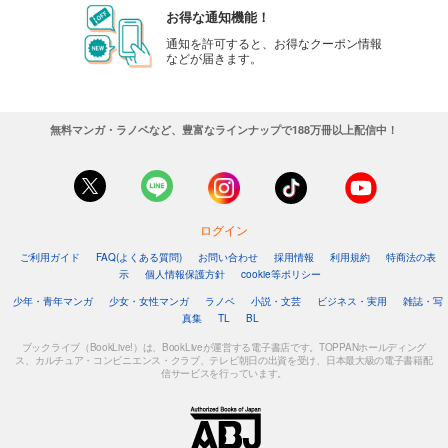
お得な通知機能！
通知を許可すると、お得なクーポン情報
などが届きます。
無料マンガ・ラノベなど、豊富なラインナップで188万冊以上配信中！
ログイン
ご利用ガイド
FAQ(よくある質問)
お問い合わせ
採用情報
利用規約
特商法の表
示
個人情報保護方針
cookie等ポリシー
少年・青年マンガ
少女・女性マンガ
ラノベ
小説・文芸
ビジネス・実用
雑誌・写
真集
TL
BL
ブックライブ（BookLive!）は、BookLiveが運営する電子書店です。TOPPANホールディング
ス、カルチュア・コンビニエンス・クラブ、テレビ朝日の出資を受け、日本最大級の電子書籍配
信サービスを行っています。