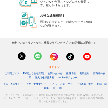
ジャンルや作家ごとなどに本を分類し
て、鍵もかけられます。
お得な通知機能！
通知を許可すると、お得なクーポン情報
などが届きます。
無料マンガ・ラノベなど、豊富なラインナップで188万冊以上配信中！
ログイン
ご利用ガイド
FAQ(よくある質問)
お問い合わせ
採用情報
利用規約
特商法の表
示
個人情報保護方針
cookie等ポリシー
少年・青年マンガ
少女・女性マンガ
ラノベ
小説・文芸
ビジネス・実用
雑誌・写
真集
TL
BL
ブックライブ（BookLive!）は、BookLiveが運営する電子書店です。TOPPANホールディング
ス、カルチュア・コンビニエンス・クラブ、テレビ朝日の出資を受け、日本最大級の電子書籍配
信サービスを行っています。