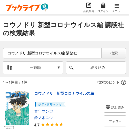
会員登録
ログイン
メニュー
コウノドリ 新型コロナウイルス編 講談社
の検索結果
検索
一致順
絞り込み
1～1件目
/
1件
検索のヒント
コウノドリ 新型コロナウイルス編
少年・青年マンガ
試し読み
青年マンガ
鈴ノ木ユウ
フォロー
4.7
完結