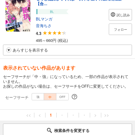
【合...
BL
試し読み
BLマンガ
音海ちさ
フォロー
4.3
495～660円 (税込)
あらすじを表示する
表示されていない作品があります
セーフサーチが「中・強」になっているため、一部の作品が表示されて
いません。
お探しの作品がない場合は、セーフサーチをOFFに変更してください。
セーフサーチ
中
強
OFF
<<
<
1
・
・
・
>
>>
検索条件を変更する