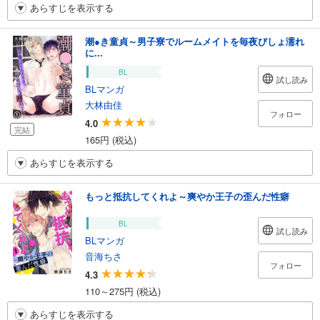
あらすじを表示する
潮●き童貞～男子寮でルームメイトを毎夜びしょ濡れ
に...
BL
試し読み
BLマンガ
大林由佳
フォロー
4.0
完結
165円 (税込)
あらすじを表示する
もっと抵抗してくれよ～爽やか王子の歪んだ性癖
BL
試し読み
BLマンガ
音海ちさ
フォロー
4.3
110～275円 (税込)
あらすじを表示する