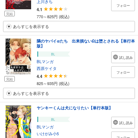
上川きち
フォロー
4.1
完結
770～825円 (税込)
あらすじを表示する
隣のヤバイαたち 出来損ないΩは堕とされる【単行本
版】
BL
試し読み
BLマンガ
西原ケイタ
フォロー
4.4
完結
825～935円 (税込)
あらすじを表示する
ヤンキーくんは犬になりたい【単行本版】
BL
試し読み
BLマンガ
いけがみ小5
フォロー