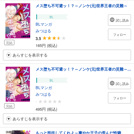
メス堕ち不可避ッ！？～ノンケ(元)世界王者の災難～
BL
試し読み
BLマンガ
みつはる
フォロー
3.5
完結
165円 (税込)
あらすじを表示する
メス堕ち不可避ッ！？～ノンケ(元)世界王者の災難～...
BL
試し読み
BLマンガ
みつはる
フォロー
-
完結
495円 (税込)
あらすじを表示する
もっと抵抗してくれよ～爽やか王子の歪んだ性癖