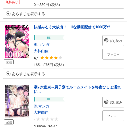
無料あり
0～880円 (税込)
あらすじを表示する
快感みるく大放出！ Hな動画配信で1000万!?
BL
試し読み
BLマンガ
大林由佳
フォロー
4.1
完結
165～275円 (税込)
あらすじを表示する
潮●き童貞～男子寮でルームメイトを毎夜びしょ濡れ
に...
BL
試し読み
BLマンガ
大林由佳
フォロー
-
完結
2,860円 (税込)