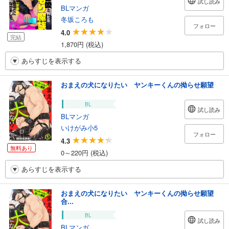
試し読み
BLマンガ
冬坂ころも
フォロー
4.0
完結
1,870円 (税込)
あらすじを表示する
おまえの犬になりたい ヤンキーくんの拗らせ願望
BL
試し読み
BLマンガ
いけがみ小5
フォロー
4.3
無料あり
0～220円 (税込)
あらすじを表示する
おまえの犬になりたい ヤンキーくんの拗らせ願望
合...
BL
試し読み
BLマンガ