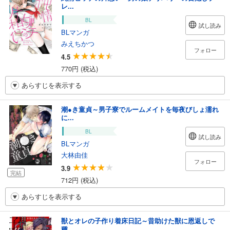
レ...
BL
試し読み
BLマンガ
みえちかつ
フォロー
4.5
770円 (税込)
あらすじを表示する
潮●き童貞～男子寮でルームメイトを毎夜びしょ濡れ
に...
BL
試し読み
BLマンガ
大林由佳
フォロー
3.9
完結
712円 (税込)
あらすじを表示する
獣とオレの子作り着床日記～昔助けた獣に恩返しで
種...