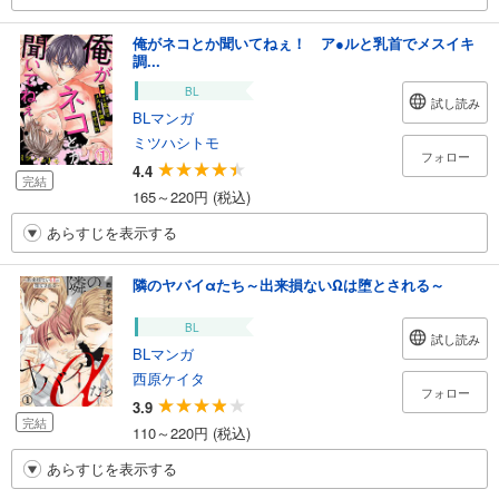
俺がネコとか聞いてねぇ！ ア●ルと乳首でメスイキ
調...
BL
試し読み
BLマンガ
ミツハシトモ
フォロー
4.4
完結
165～220円 (税込)
あらすじを表示する
隣のヤバイαたち～出来損ないΩは堕とされる～
BL
試し読み
BLマンガ
西原ケイタ
フォロー
3.9
完結
110～220円 (税込)
あらすじを表示する