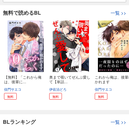
無料で読めるBL
一覧
>>
【無料】「これから俺
奥まで覗いてぜんぶ愛し
これから俺は、後輩
は、後輩に...
て【単話...
かれます
佳門サエコ
伊佐治どろ
佳門サエコ
無料
無料
無料
BLランキング
一覧
>>