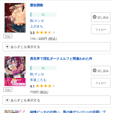
愛欲調教
BL
試し読み
BLマンガ
上川きち
フォロー
3.5
完結
110～220円 (税込)
あらすじを表示する
異世界で淫乱ダークエルフと間違われた件
BL
試し読み
BLマンガ
冬坂ころも
フォロー
4.1
完結
770円 (税込)
あらすじを表示する
純情ビッチの片想い 男の娘デリバリーの目隠しプ