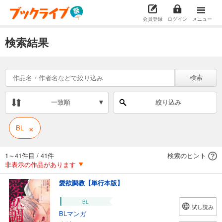
会員登録
ログイン
メニュー
検索結果
検索
一致順
絞り込み
×
BL
1～41件目
/
41件
検索のヒント
非表示の作品があります
愛欲調教【単行本版】
BL
試し読み
BLマンガ