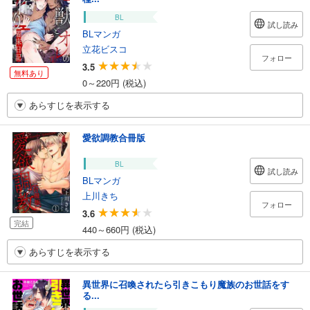
BL
試し読み
BLマンガ
立花ビスコ
フォロー
3.5
無料あり
0～220円 (税込)
あらすじを表示する
愛欲調教合冊版
BL
試し読み
BLマンガ
上川きち
フォロー
3.6
完結
440～660円 (税込)
あらすじを表示する
異世界に召喚されたら引きこもり魔族のお世話をす
る...