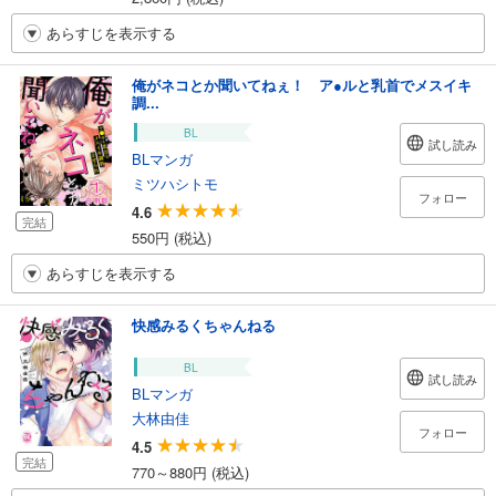
あらすじを表示する
俺がネコとか聞いてねぇ！ ア●ルと乳首でメスイキ
調...
BL
試し読み
BLマンガ
ミツハシトモ
フォロー
4.6
完結
550円 (税込)
あらすじを表示する
快感みるくちゃんねる
BL
試し読み
BLマンガ
大林由佳
フォロー
4.5
完結
770～880円 (税込)