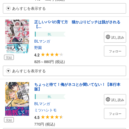
あらすじを表示する
正しいパパの育て方 猫かぶりビッチは脱がされる
【...
BL
試し読み
BLマンガ
野園
フォロー
4.2
完結
825～880円 (税込)
あらすじを表示する
ちょっと待て！俺がネコとか聞いてない！【単行本
版】
BL
試し読み
BLマンガ
ミツハシトモ
フォロー
4.5
完結
770円 (税込)