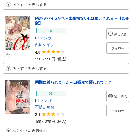
あらすじを表示する
隣のヤバイαたち～出来損ないΩは堕とされる～【合冊
版】
BL
試し読み
BLマンガ
西原ケイタ
フォロー
4.0
完結
330～550円 (税込)
あらすじを表示する
同期に縛られました～出張先で襲われて！？
BL
試し読み
BLマンガ
不破ふぢお
フォロー
3.1
165～275円 (税込)
あらすじを表示する