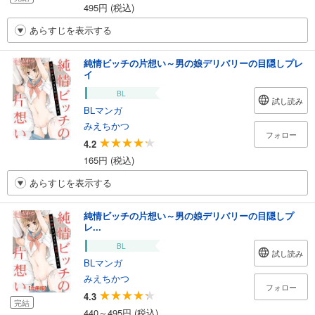
495円 (税込)
あらすじを表示する
純情ビッチの片想い～男の娘デリバリーの目隠しプレ
イ
BL
試し読み
BLマンガ
みえちかつ
フォロー
4.2
165円 (税込)
あらすじを表示する
純情ビッチの片想い～男の娘デリバリーの目隠しプ
レ...
BL
試し読み
BLマンガ
みえちかつ
フォロー
4.3
完結
440～495円 (税込)