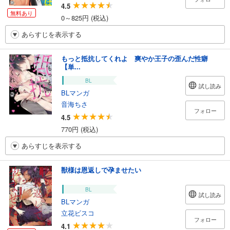
4.5
無料あり
0～825円 (税込)
あらすじを表示する
もっと抵抗してくれよ 爽やか王子の歪んだ性癖
【単...
BL
試し読み
BLマンガ
音海ちさ
フォロー
4.5
770円 (税込)
あらすじを表示する
獣様は恩返しで孕ませたい
BL
試し読み
BLマンガ
立花ビスコ
フォロー
4.1