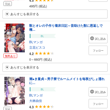
4.5
完結
495円 (税込)
あらすじを表示する
獣とオレの子作り着床日記～昔助けた獣に恩返しで
種...
BL
試し読み
BLマンガ
立花ビスコ
フォロー
4.2
無料あり
0～660円 (税込)
あらすじを表示する
潮●き童貞～男子寮でルームメイトを毎夜びしょ濡れ
に...
BL
試し読み
BLマンガ
大林由佳
フォロー
4.3
完結