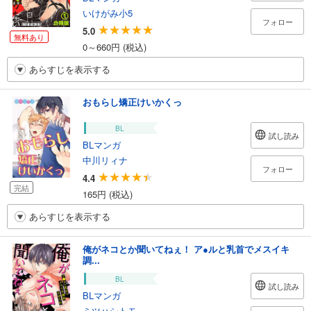
いけがみ小5
フォロー
5.0
無料あり
0～660円 (税込)
あらすじを表示する
おもらし矯正けいかくっ
BL
試し読み
BLマンガ
中川リィナ
フォロー
4.4
完結
165円 (税込)
あらすじを表示する
俺がネコとか聞いてねぇ！ ア●ルと乳首でメスイキ
調...
BL
試し読み
BLマンガ
ミツハシトモ