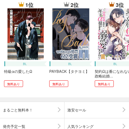
1位
2位
3位
BL
BL
BL
特級αの愛したΩ
PAYBACK【タテヨミ】
契約Ωは番になれな
政略結婚...
無料あり
無料あり
無料あり
まるごと無料本！
激安セール
発売予定一覧
人気ランキング