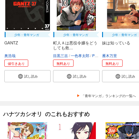
少年・青年マンガ
少年・青年マンガ
少年・青年マンガ
GANTZ
町人Ａは悪役令嬢をどう
妹は知っている
しても救...
奥浩哉
目黒三吉
一色孝太郎
Parum
雁木万里
値引きあり
無料あり
無料あり
試し読み
試し読み
試し読み
「青年マンガ」ランキングの一覧へ
ハナツカシオリ のこれもおすすめ