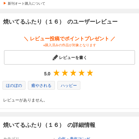
新刊オート購入について
試し読み
あらすじを表示する
焼いてるふたり（１６） のユーザーレビュー
焼いてるふたり（２３）
792
円 (税込)
＼ レビュー投稿でポイントプレゼント ／
カート
※購入済みの作品が対象となります
試し読み
レビューを書く
あらすじを表示する
焼いてるふたり（２４）
5.0
792
円 (税込)
カート
ほのぼの
癒やされる
ハッピー
試し読み
レビューがありません。
あらすじを表示する
焼いてるふたり（１６） の詳細情報
カテゴリ
少年・青年マンガ