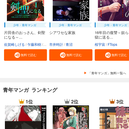
少年・青年マンガ
少年・青年マンガ
少年・青年マンガ
片田舎のおっさん、剣聖
シアワセな家族
16年目の復讐～奴
になる～...
獄に送る...
佐賀崎しげる
乍藤和樹
鍋島テツヒロ
市井時計
青沼
桜宇宙
FTops
無料で読む
無料で読む
無料で読む
「青年マンガ」無料一覧へ
青年マンガ ランキング
1位
2位
3位