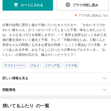
カートに入れる
ブラウザ試し読み
焼いてるふたり（７）
792
円 (税込)
アプリ試し読みはこちら
カート
仕事の合間に望月と遊びで描いていたキャラクター、「かわいそうでか
わいい猫ちゃん」がうっかりバズってしまった千尋。味をしめたふたり
試し読み
は、さらなるバズりを画策しますが…！？ 長所も短所もひっくるめて夫
あらすじを表示する
婦の愛を深めていく健太と千尋、そして「不動の幼なじみ」三船くんと
焼いてるふたり（８）
莉奈ちゃんの関係にも大きな変化が到来！ じっくり煮込むブリ大根、ガ
ッツあふれる牛丼、おもてなしにぴったりの華やかブルスケッタ…「お
792
円 (税込)
カート
いしい」の笑顔が広がる、極上のハッピーライフ！
ラブストーリー
グルメ
メディア化
ドラマ化
試し読み
あらすじを表示する
詳しい情報を見る
焼いてるふたり（９）
792
円 (税込)
カート
閲覧環境
試し読み
焼いてるふたり の一覧
あらすじを表示する