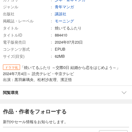
ジャンル
青年マンガ
出版社
講談社
掲載誌・レーベル
モーニング
タイトル
焼いてるふたり
タイトルID
884410
電子版発売日
2024年07月23日
コンテンツ形式
EPUB
サイズ(目安)
62MB
「焼いてるふたり ～交際0日 結婚から恋をはじめよう～」
ドラマ化
2024年7月4日～ 読売テレビ・中京テレビ
出演：黒羽麻璃央、松村沙友理、濱正悟
閲覧環境
作品・作者をフォローする
新刊やセール情報をお知らせします。