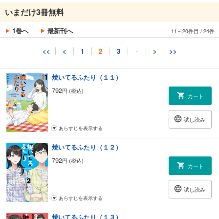
焼いてるふたり（１０）
いまだけ3冊無料
792
円 (税込)
カート
1巻へ
最新刊へ
11～20件目
/
24件
試し読み
<<
<
1
2
3
・
>
>>
あらすじを表示する
焼いてるふたり（１１）
792
円 (税込)
カート
試し読み
あらすじを表示する
焼いてるふたり（１２）
792
円 (税込)
カート
試し読み
あらすじを表示する
焼いてるふたり（１３）