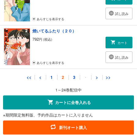
試し読み
あらすじを表示する
焼いてるふたり（２０）
792
円 (税込)
カート
試し読み
あらすじを表示する
焼いてるふたり（２１）
<<
<
1
2
3
・
>
>>
792
円 (税込)
カート
1～24巻配信中
試し読み
カートに全巻入れる
あらすじを表示する
※期間限定無料版、予約作品はカートに入りません
焼いてるふたり（２２）
792
円 (税込)
新刊オート購入
カート