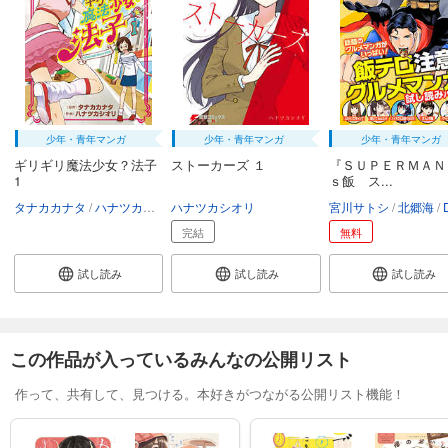
少年・青年マンガ
少年・青年マンガ
少年・青年マンガ
ギリギリ魔法少女？法子
ストーカーズ １
『ＳＵＰＥＲＭＡＮ
1
ｓ飯 ス...
タナカカナタ
ハナツカシオリ
ハナツカシオリ
宮川サトシ
北郷海
DC
完結
無料
試し読み
試し読み
試し読み
この作品が入っているみんなの公開リスト
作って、共有して、見つける。本好きがつながる公開リスト機能！