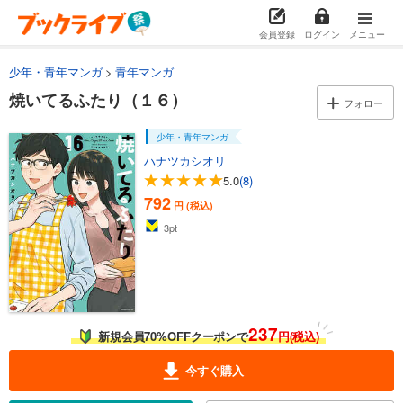
あらすじを表示する
会員登録
ログイン
メニュー
焼いてるふたり（４）
792
少年・青年マンガ
青年マンガ
円 (税込)
カート
焼いてるふたり（１６）
フォロー
試し読み
少年・青年マンガ
あらすじを表示する
ハナツカシオリ
焼いてるふたり（５）
5.0
(8)
792
792
円 (税込)
円 (税込)
カート
3
pt
試し読み
あらすじを表示する
焼いてるふたり（６）
792
円 (税込)
237
新規会員70%OFFクーポンで
円(税込)
カート
今すぐ購入
試し読み
あらすじを表示する