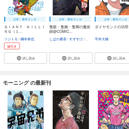
少年・青年マンガ
少年・青年マンガ
少年・青年マンガ
ＧＩＡＮＴ ＫＩＬＬＩ
隻眼・隻腕・隻脚の魔術
ダイヤモンドの功罪 
ＮＧ（１...
師@COMIC...
ツジトモ
綱本将也
しばの番茶
すずすけ
矢上裕
平井大橋
すみ兵
値引き
試し読み
試し読み
試し読み
モーニング の最新刊