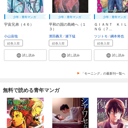
少年・青年マンガ
少年・青年マンガ
少年・青年マンガ
宇宙兄弟（４６）
平和の国の島崎へ（１
ＧＩＡＮＴ ＫＩＬ
３）
ＮＧ（７...
小山宙哉
濱田轟天
瀬下猛
ツジトモ
綱本将也
続巻入荷
続巻入荷
続巻入荷
試し読み
試し読み
試し読み
「モーニング」の最新刊一覧へ
無料で読める青年マンガ