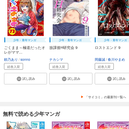
少年・青年マンガ
少年・青年マンガ
少年・青年マンガ
ごくまま～極道だったオ
放課後H研究会 9
ロストエンド 9
レがママ...
頼乃あり
sonno
ナカシマ
岡藤誠
春川やまめ
続巻入荷
続巻入荷
続巻入荷
試し読み
試し読み
試し読み
「サイコミ」の最新刊一覧へ
無料で読める少年マンガ