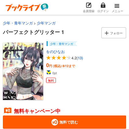
会員登録
ログイン
メニュー
少年・青年マンガ
少年マンガ
パーフェクトグリッター 1
フォロー
少年・青年マンガ
をのひなお
4.2
(13)
0
円 (税込)
8/12まで
0
pt
無料
無料キャンペーン中
無料で読む