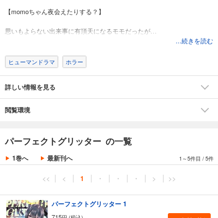
【momoちゃん夜会えたりする？】
思いもよらない出来事に有頂天になるモモだったが…
果たしてそれは天国への誘いなのか、それとも地獄への片道切符なの
...続きを読む
か。
モモとイチカ、二人の数奇な運命が交差し始める。
ヒューマンドラマ
ホラー
詳しい情報を見る
閲覧環境
パーフェクトグリッター の一覧
1巻へ
最新刊へ
1～5件目
/
5件
<<
<
1
・
・
・
>
>>
パーフェクトグリッター 1
715
円 (税込)