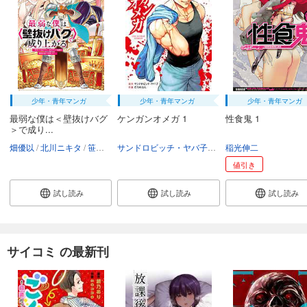
少年・青年マンガ
少年・青年マンガ
少年・青年マンガ
最弱な僕は＜壁抜けバグ
ケンガンオメガ 1
性食鬼 1
＞で成り...
畑優以
北川ニキタ
笹目めと
サンドロビッチ・ヤバ子
だろめおん
稲光伸二
値引き
試し読み
試し読み
試し読み
サイコミ の最新刊