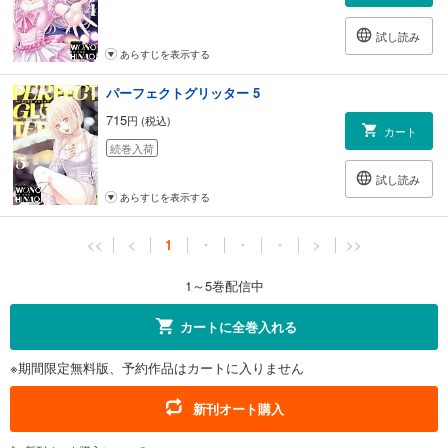
試し読み
あらすじを表示する
パーフェクトグリッター 5
715
円 (税込)
カート
続巻入荷
試し読み
あらすじを表示する
<<
<
1
・
・
・
>
>>
1～5巻配信中
カートに全巻入れる
※期間限定無料版、予約作品はカートに入りません
新刊オート購入