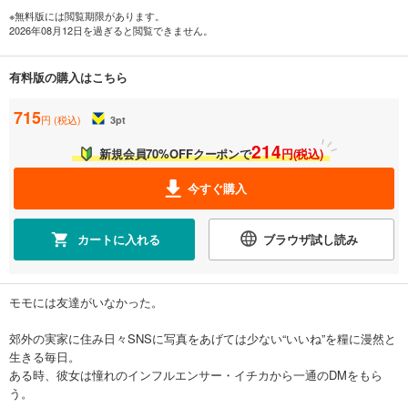
※無料版には閲覧期限があります。
2026年08月12日を過ぎると閲覧できません。
有料版の購入はこちら
715
円 (税込)
3
pt
214
新規会員70%OFFクーポンで
円(税込)
今すぐ購入
カートに入れる
ブラウザ試し読み
モモには友達がいなかった。
郊外の実家に住み日々SNSに写真をあげては少ない“いいね”を糧に漫然と
生きる毎日。
ある時、彼女は憧れのインフルエンサー・イチカから一通のDMをもら
う。