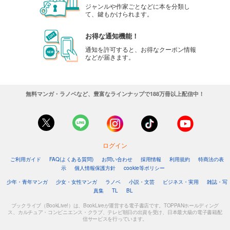
ジャンルや作家ごとなどに本を分類し
て、鍵もかけられます。
お得な通知機能！
通知を許可すると、お得なクーポン情報
などが届きます。
無料マンガ・ラノベなど、豊富なラインナップで188万冊以上配信中！
ログイン
ご利用ガイド
FAQ(よくある質問)
お問い合わせ
採用情報
利用規約
特商法の表
示
個人情報保護方針
cookie等ポリシー
少年・青年マンガ
少女・女性マンガ
ラノベ
小説・文芸
ビジネス・実用
雑誌・写
真集
TL
BL
ブックライブ（BookLive!）は、BookLiveが運営する電子書店です。TOPPANホールディング
ス、カルチュア・コンビニエンス・クラブ、テレビ朝日の出資を受け、日本最大級の電子書籍配
信サービスを行っています。