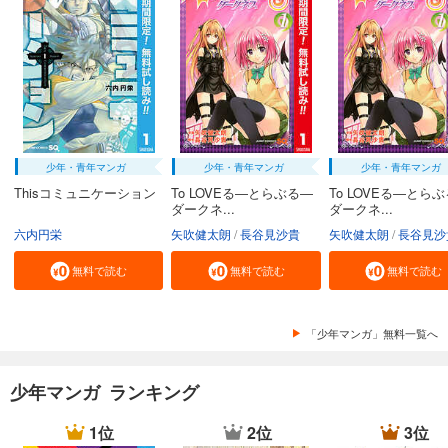
少年・青年マンガ
少年・青年マンガ
少年・青年マンガ
Thisコミュニケーション
To LOVEる―とらぶる―
To LOVEる―とら
ダークネ...
ダークネ...
六内円栄
矢吹健太朗
長谷見沙貴
矢吹健太朗
長谷見沙
無料で読む
無料で読む
無料で読む
「少年マンガ」無料一覧へ
少年マンガ ランキング
1位
2位
3位