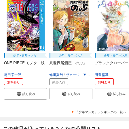
少年・青年マンガ
少年・青年マンガ
少年・青年マンガ
ONE PIECE モノクロ版
異世界居酒屋「のぶ」
ブラッククローバー
尾田栄一郎
蝉川夏哉
ヴァージニア二等兵
田畠裕基
転
無料あり
続巻入荷
無料あり
試し読み
試し読み
試し読み
「少年マンガ」ランキングの一覧へ
この作品が入っているみんなの公開リスト