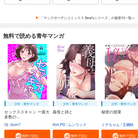
「マッグガーデンコミックス Beat'sシリーズ」の最新刊一覧へ
無料で読める青年マンガ
少年・青年マンガ
少年・青年マンガ
少年・青年マンガ
セックススキャン ー最大
義母と姉と
秘密の授業
多数の...
Oj
burn7
Kim.PD
ムンウッド
ミナちゃん
王鋼鉄
無料で読む
無料で読む
無料で読む