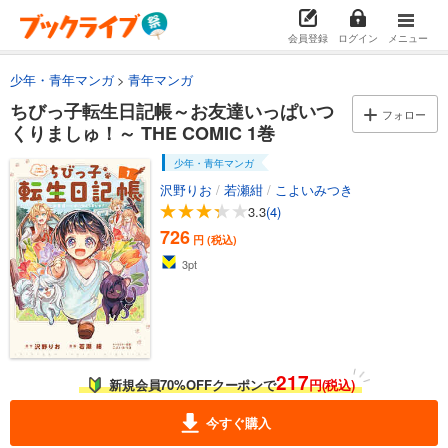
会員登録
ログイン
メニュー
少年・青年マンガ
青年マンガ
ちびっ子転生日記帳～お友達いっぱいつ
フォロー
くりましゅ！～ THE COMIC 1巻
少年・青年マンガ
沢野りお
/
若瀬紺
/
こよいみつき
3.3
(4)
726
円 (税込)
3
pt
217
新規会員70%OFFクーポンで
円(税込)
今すぐ購入