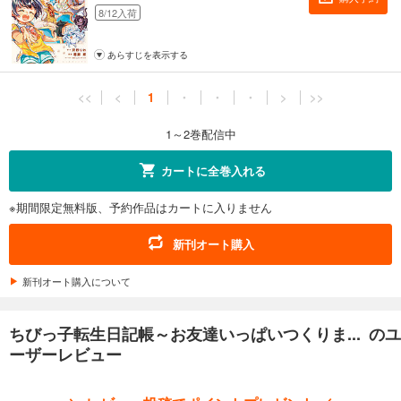
8/12入荷
あらすじを表示する
<<
<
1
・
・
・
>
>>
1～2巻配信中
カートに全巻入れる
※期間限定無料版、予約作品はカートに入りません
新刊オート購入
新刊オート購入について
ちびっ子転生日記帳～お友達いっぱいつくりま... のユ
ーザーレビュー