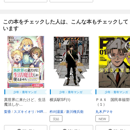
この本をチェックした人は、こんな本もチェックして
います
少年・青年マンガ
少年・青年マンガ
少年・青年マンガ
異世界に来たけど、生活
横浜駅SF(1)
ＰＡＸ 国民幸福管
魔法しか...
（１）
梨香
スズキイオリ
HIROKAZU
柞刈湯葉
新川権兵衛
丸木戸マキ
完結
NEW