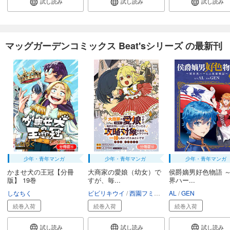
試し読み
試し読み
試し読み
マッグガーデンコミックス Beat'sシリーズ の最新刊
少年・青年マンガ
少年・青年マンガ
少年・青年マンガ
かませ犬の王冠【分冊
大商家の愛娘（幼女）で
侯爵嫡男好色物語 
版】 19巻
すが、毎...
界ハー...
しなちく
ビビリキウイ
西園フミコ
れんた
AL
GEN
続巻入荷
続巻入荷
続巻入荷
試し読み
試し読み
試し読み