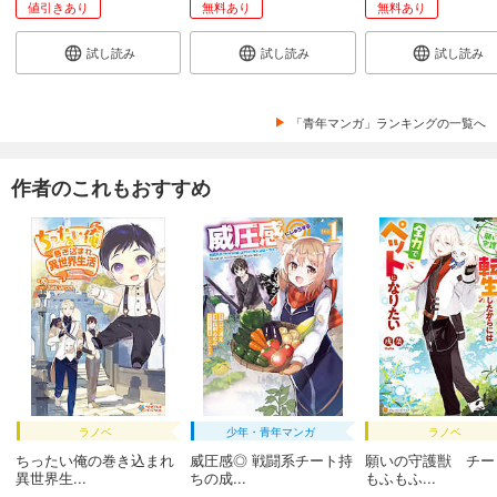
値引きあり
無料あり
無料あり
試し読み
試し読み
試し読み
「青年マンガ」ランキングの一覧へ
作者のこれもおすすめ
ラノベ
少年・青年マンガ
ラノベ
ちったい俺の巻き込まれ
威圧感◎ 戦闘系チート持
願いの守護獣 チー
異世界生...
ちの成...
もふもふ...