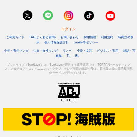
ログイン
ご利用ガイド
FAQ(よくある質問)
お問い合わせ
採用情報
利用規約
特商法の表
示
個人情報保護方針
cookie等ポリシー
少年・青年マンガ
少女・女性マンガ
ラノベ
小説・文芸
ビジネス・実用
雑誌・写
真集
TL
BL
ブックライブ（BookLive!）は、BookLiveが運営する電子書店です。TOPPANホールディング
ス、カルチュア・コンビニエンス・クラブ、テレビ朝日の出資を受け、日本最大級の電子書籍配
信サービスを行っています。