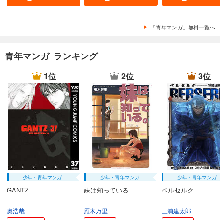
「青年マンガ」無料一覧へ
青年マンガ ランキング
1位
2位
3位
少年・青年マンガ
少年・青年マンガ
少年・青年マンガ
GANTZ
妹は知っている
ベルセルク
奥浩哉
雁木万里
三浦建太郎