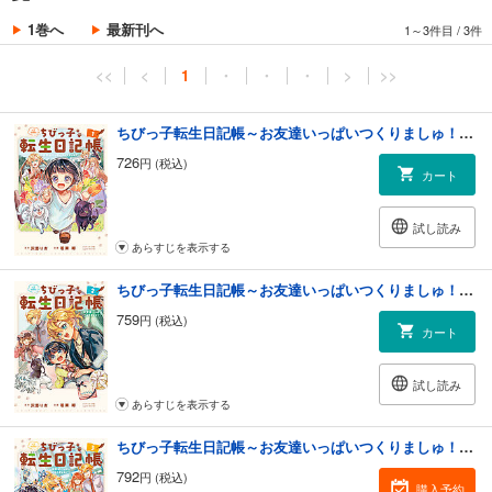
1巻へ
最新刊へ
1～3件目
/
3件
<<
<
1
・
・
・
>
>>
ちびっ子転生日記帳～お友達いっぱいつくりましゅ！～ THE COMIC 1巻
726
円 (税込)
カート
試し読み
あらすじを表示する
ちびっ子転生日記帳～お友達いっぱいつくりましゅ！～ THE COMIC 2巻
759
円 (税込)
カート
試し読み
あらすじを表示する
ちびっ子転生日記帳～お友達いっぱいつくりましゅ！～ THE COMIC 3巻
792
円 (税込)
購入予約