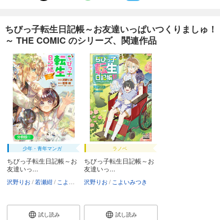
ちびっ子転生日記帳～お友達いっぱいつくりましゅ！
～ THE COMIC のシリーズ、関連作品
少年・青年マンガ
ラノベ
ちびっ子転生日記帳～お
ちびっ子転生日記帳～お
友達いっ...
友達いっ...
沢野りお
若瀬紺
こよいみつき
沢野りお
こよいみつき
試し読み
試し読み