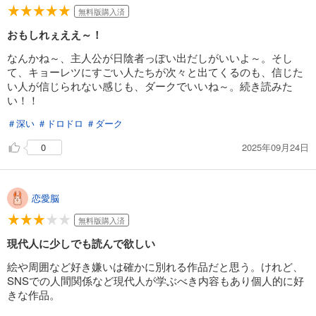
無料版購入済
おもしれぇええ～！
なんかね～、主人公が日陰者っぽい出だしがいいよ～。そし
て、キョーレツにすごい人たちが次々と出てくるのも、信じた
い人が信じられない感じも、ダークでいいね～。続き読みた
い！！
＃深い
＃ドロドロ
＃ダーク
2025年09月24日
0
恋愛脳
無料版購入済
現代人に少しでも読んで欲しい
絵や周囲など好き嫌いは確かに別れる作品だと思う。けれど、
SNSでの人間関係など現代人が学ぶべき内容もあり個人的に好
きな作品。