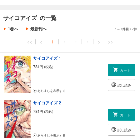
師と出会い、自分の運命と世界を変える物語ーー！！
「ジンメン」「ギュゲスのふたり」の作者・カトウタカヒロが贈る
サイコアイズ の一覧
異能の眼×師弟×警察アクション、堂々開幕！！！！
1巻へ
最新刊へ
1～7件目
/
7件
<<
<
1
・
・
・
>
>>
サイコアイズ 1
781
円 (税込)
カート
試し読み
あらすじを表示する
サイコアイズ 2
781
円 (税込)
カート
試し読み
あらすじを表示する