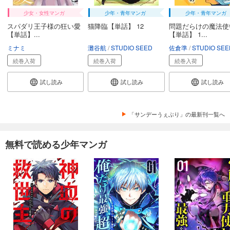
少女・女性マンガ
少年・青年マンガ
少年・青年マンガ
スパダリ王子様の狂い愛
猫降臨【単話】 12
問題だらけの魔法使
【単話】...
【単話】 1...
ミナミ
灘谷航
STUDIO SEED
佐倉準
STUDIO SEE
続巻入荷
続巻入荷
続巻入荷
試し読み
試し読み
試し読み
「サンデーうぇぶり」の最新刊一覧へ
無料で読める少年マンガ