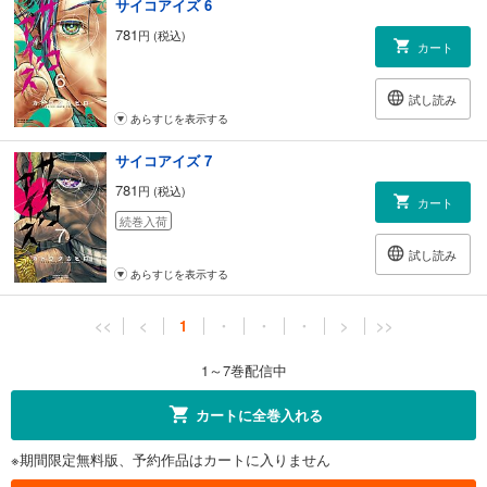
サイコアイズ 6
781
円 (税込)
カート
試し読み
あらすじを表示する
サイコアイズ 7
781
円 (税込)
カート
続巻入荷
試し読み
あらすじを表示する
<<
<
1
・
・
・
>
>>
1～7巻配信中
カートに全巻入れる
※期間限定無料版、予約作品はカートに入りません