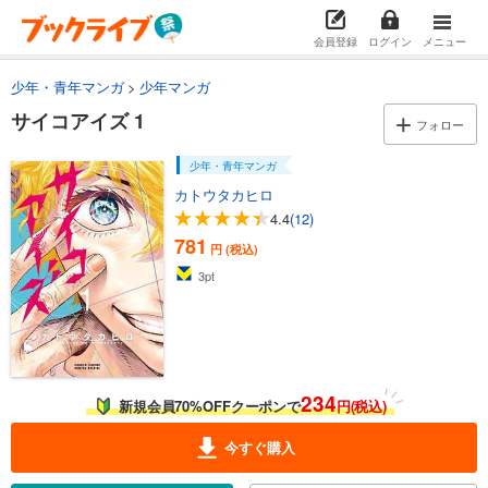
会員登録
ログイン
メニュー
少年・青年マンガ
少年マンガ
サイコアイズ 1
フォロー
少年・青年マンガ
カトウタカヒロ
4.4
(12)
781
円 (税込)
3
pt
234
新規会員70%OFFクーポンで
円(税込)
今すぐ購入