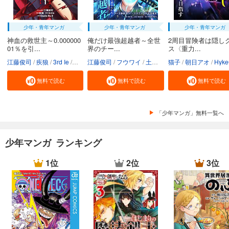
少年・青年マンガ
少年・青年マンガ
少年・青年マンガ
神血の救世主～0.000000
俺だけ最強超越者～全世
2周目冒険者は隠し
01％を引...
界のチー...
ス〈重力...
江藤俊司
疾狼
3rd Ie
Studio No.9
江藤俊司
フウワイ
土田健太
猫子
3rd Ie
朝日アオ
maruco
HykeC
St
無料で読む
無料で読む
無料で読む
「少年マンガ」無料一覧へ
少年マンガ ランキング
1位
2位
3位