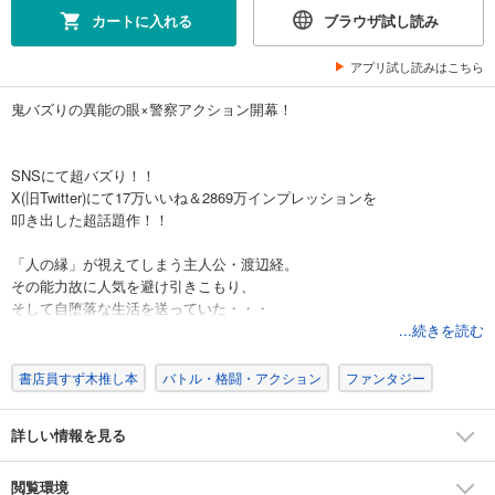
カートに入れる
ブラウザ試し読み
アプリ試し読みはこちら
鬼バズりの異能の眼×警察アクション開幕！
SNSにて超バズり！！
X(旧Twitter)にて17万いいね＆2869万インプレッションを
叩き出した超話題作！！
「人の縁」が視えてしまう主人公・渡辺経。
その能力故に人気を避け引きこもり、
そして自堕落な生活を送っていた・・・
...続きを読む
ある日、経は警察官・善の職質を受けた末に
自らがサイコアイズという能力者であることを知ると
書店員すず木推し本
バトル・格闘・アクション
ファンタジー
強引に警察の超重要捜査に巻き込まれ
事件解決に向けた一翼を担う事にーー！？
詳しい情報を見る
これは、鬱屈した日常を送る一人の青年が、
同じく異能の眼を持つ
閲覧環境