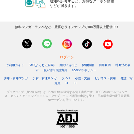
通知を許可すると、お得なクーポン情報
などが届きます。
無料マンガ・ラノベなど、豊富なラインナップで188万冊以上配信中！
ログイン
ご利用ガイド
FAQ(よくある質問)
お問い合わせ
採用情報
利用規約
特商法の表
示
個人情報保護方針
cookie等ポリシー
少年・青年マンガ
少女・女性マンガ
ラノベ
小説・文芸
ビジネス・実用
雑誌・写
真集
TL
BL
ブックライブ（BookLive!）は、BookLiveが運営する電子書店です。TOPPANホールディング
ス、カルチュア・コンビニエンス・クラブ、テレビ朝日の出資を受け、日本最大級の電子書籍配
信サービスを行っています。