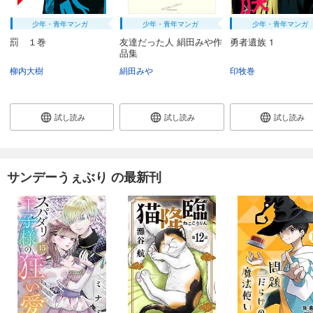
少年・青年マンガ
少年・青年マンガ
少年・青年マンガ
罰 １巻
友達だった人 絹田みや作
勇者遺族 1
品集
柳内大樹
絹田みや
印牧巻
試し読み
試し読み
試し読み
サンデーうぇぶり の最新刊