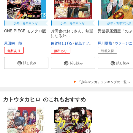
少年・青年マンガ
少年・青年マンガ
少年・青年マンガ
ONE PIECE モノクロ版
片田舎のおっさん、剣聖
異世界居酒屋「のぶ
になる外...
尾田栄一郎
佐賀崎しげる
鍋島テツヒロ
蝉川夏哉
空路恵
渡辺樹
ヴァージニア二
無料あり
無料あり
続巻入荷
試し読み
試し読み
試し読み
「少年マンガ」ランキングの一覧へ
カトウタカヒロ のこれもおすすめ