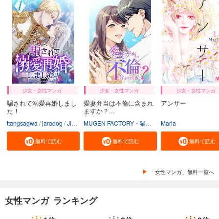
少女・女性マンガ
少女・女性マンガ
少女・女性マンガ
騙されて溺愛再婚しまし
愛妻弁当は不倫に含まれ
アンサー
た！
ますか？...
ttangsagwa
jaradog
Jimmy sin
MUGEN FACTORY・猫野ゆきち
Maria
白水汰一
堀越
無料で読む
無料で読む
無料で読む
「女性マンガ」無料一覧へ
女性マンガ ランキング