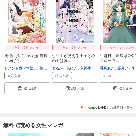
少女・女性マンガ
少女・女性マンガ
少女・女性マンガ
奥様に捨てられた伯爵様
心の中が見える王子と心
旦那様、離縁はOK
～虐げら...
の中は真...
スローラ...
セメント食べ太郎
三輪有利佳
まるかわもにこ
衣裕生
香月あこ
優月アカネ
続巻入荷
続巻入荷
NEW
試し読み
試し読み
試し読み
「comic LAKE」の最新刊一覧へ
無料で読める女性マンガ