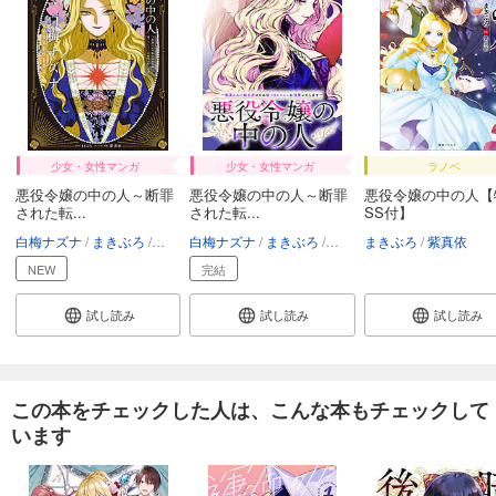
少女・女性マンガ
少女・女性マンガ
ラノベ
悪役令嬢の中の人～断罪
悪役令嬢の中の人～断罪
悪役令嬢の中の人【
された転...
された転...
SS付】
白梅ナズナ
まきぶろ
紫真依
白梅ナズナ
まきぶろ
紫真依
まきぶろ
紫真依
NEW
完結
試し読み
試し読み
試し読み
この本をチェックした人は、こんな本もチェックして
います