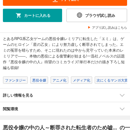
カートに入れる
ブラウザ試し読み
アプリ試し読みはこちら
とあるRPG系乙女ゲームの悪役令嬢レミリアに転生した「エミ」は、ゲ
ームのヒロイン「星の乙女」により努力虚しく断罪されてしまった。エ
ミの冤罪を晴らすため、そこに現れたのは中から見守っていた本来のレ
ミリアで――。本物の悪役による復讐劇が始まる!一迅社ノベルスの話題
作『悪役令嬢の中の人』待望のコミカライズ!単行本だけの描き下ろし短
編も収録!
ファンタジー
悪役令嬢
アニメ化
メディア化
次にくるマンガ大賞2
詳しい情報を見る
閲覧環境
悪役令嬢の中の人～断罪された転生者のため嘘... の一