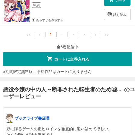
完結
試し読み
あらすじを表示する
<<
<
1
・
・
・
>
>>
全6巻配信中
カートに全巻入れる
※期間限定無料版、予約作品はカートに入りません
悪役令嬢の中の人～断罪された転生者のため嘘... のユ
ーザーレビュー
ブックライブ書店員
癪に障るゲームの正ヒロインを徹底的に追い詰めてほしい。
そんな願いが叶う漫画です。