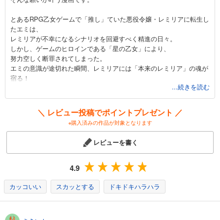
とあるRPG乙女ゲームで「推し」ていた悪役令嬢・レミリアに転生し
たエミは、
レミリアが不幸になるシナリオを回避すべく精進の日々。
しかし、ゲームのヒロインである「星の乙女」により、
努力空しく断罪されてしまった。
エミの意識が途切れた瞬間、レミリアには「本来のレミリア」の魂が
宿る！
...続きを読む
レミリアは、エミの意識の深層で、ずっとエミを見守っていたのだ。
自分の幸せを願い続けていたエミに胸を打たれたレミリアは、
エミを苦しめた周囲の人間への復讐を誓い、動き出す――！
＼ レビュー投稿でポイントプレゼント ／
※購入済みの作品が対象となります
同じ体の所有者ゆえ、直接話すこともできないエミとレミリア。
しかし、ふたりは互いへの大きなリスペクトと愛によって繋がってい
レビューを書く
ます。
エミは、レミリアの幸せのために、勉学に魔法、様々な努力をしまし
た。
4.9
結果、最高の能力とあらゆる技能を持つ完璧な淑女「レミリア」が誕
生します。
カッコいい
スカッとする
ドキドキハラハラ
そんなエミの努力は、もともとのレミリアから信頼を得るには十分で
した。
レミリアは、エミのおかげで身についた力を最大限に利用し、