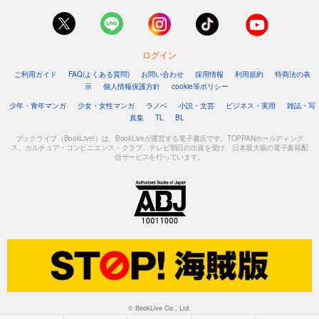
ログイン
ご利用ガイド
FAQ(よくある質問)
お問い合わせ
採用情報
利用規約
特商法の表
示
個人情報保護方針
cookie等ポリシー
少年・青年マンガ
少女・女性マンガ
ラノベ
小説・文芸
ビジネス・実用
雑誌・写
真集
TL
BL
ブックライブ（BookLive!）は、BookLiveが運営する電子書店です。TOPPANホールディング
ス、カルチュア・コンビニエンス・クラブ、テレビ朝日の出資を受け、日本最大級の電子書籍配
信サービスを行っています。
© BookLive Co., Ltd.