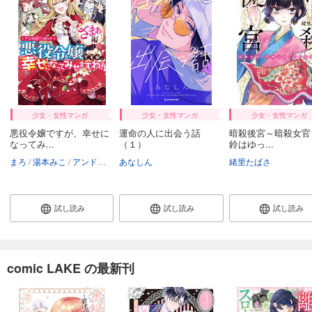
少女・女性マンガ
少女・女性マンガ
少女・女性マンガ
悪役令嬢ですが、幸せに
運命の人に出会う話
暗殺後宮～暗殺女官
なってみ...
（１）
鈴はゆっ...
まろ
湯本みこ
アンドレイ
あなしん
にむ
りったん
千秋りえ
さり
緒里たばさ
ゆずき暎
ユウキ
試し読み
試し読み
試し読み
comic LAKE の最新刊