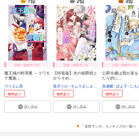
1位
2位
3位
少女・女性マンガ
少女・女性マンガ
少女・女性マンガ
魔王城の料理番 ～コワモ
【特装版】氷の侯爵様と
公爵令嬢は我が道を
テ魔族...
かりそめ...
たり的に...
ワイエム系
兎月りか
キムラましゅろう
高瀬雛
エトワール編集部
ぽよ子
にも
無料あり
無料あり
無料あり
試し読み
試し読み
試し読み
「女性マンガ」ランキングの一覧へ