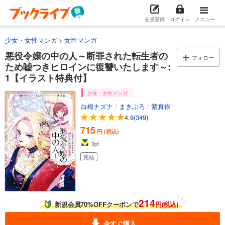
会員登録
ログイン
メニュー
少女・女性マンガ
女性マンガ
悪役令嬢の中の人～断罪された転生者の
フォロー
ため嘘つきヒロインに復讐いたします～:
1【イラスト特典付】
少女・女性マンガ
白梅ナズナ
/
まきぶろ
/
紫真依
4.9
(349)
715
円 (税込)
3
pt
完結
214
新規会員70%OFFクーポンで
円(税込)
今すぐ購入