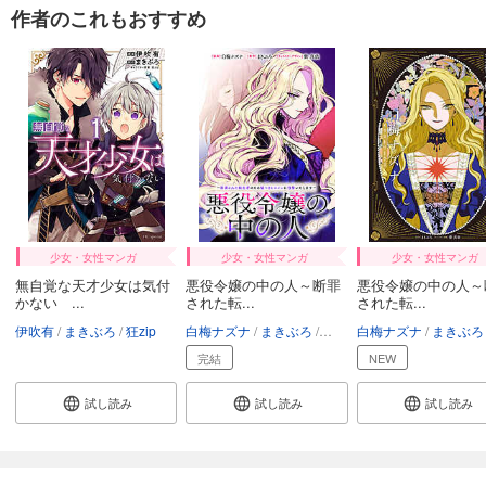
作者のこれもおすすめ
少女・女性マンガ
少女・女性マンガ
少女・女性マンガ
無自覚な天才少女は気付
悪役令嬢の中の人～断罪
悪役令嬢の中の人～
かない ...
された転...
された転...
伊吹有
まきぶろ
狂zip
白梅ナズナ
まきぶろ
紫真依
白梅ナズナ
まきぶろ
完結
NEW
試し読み
試し読み
試し読み