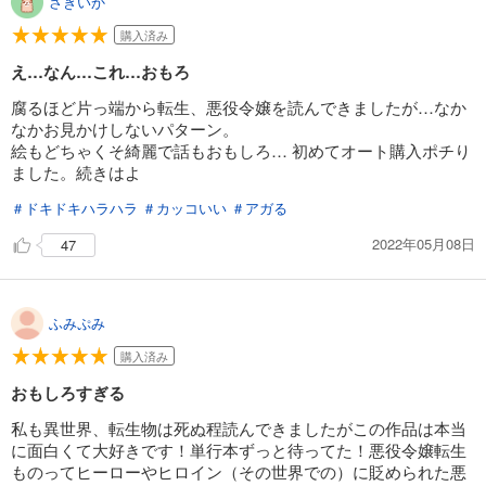
さきいか
エミの名誉のために世界を救おうとするのです。
「相手のため」が原動力の彼女たちの絆には、大きく心を揺さぶられ
購入済み
ます。
え…なん…これ…おもろ
異世界令嬢系かつ、バディものの新境地。
腐るほど片っ端から転生、悪役令嬢を読んできましたが…なか
レミリアの復讐を見届けるべく一気読み間違いなしの一冊です！
なかお見かけしないパターン。
絵もどちゃくそ綺麗で話もおもしろ… 初めてオート購入ポチり
ました。続きはよ
＃ドキドキハラハラ
＃カッコいい
＃アガる
2022年05月08日
47
ふみぷみ
購入済み
おもしろすぎる
私も異世界、転生物は死ぬ程読んできましたがこの作品は本当
に面白くて大好きです！単行本ずっと待ってた！悪役令嬢転生
ものってヒーローやヒロイン（その世界での）に貶められた悪