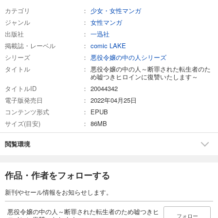
カテゴリ
少女・女性マンガ
ジャンル
女性マンガ
出版社
一迅社
掲載誌・レーベル
comic LAKE
シリーズ
悪役令嬢の中の人シリーズ
タイトル
悪役令嬢の中の人～断罪された転生者のた
め嘘つきヒロインに復讐いたします～
タイトルID
20044342
電子版発売日
2022年04月25日
コンテンツ形式
EPUB
サイズ(目安)
86MB
閲覧環境
作品・作者をフォローする
新刊やセール情報をお知らせします。
悪役令嬢の中の人～断罪された転生者のため嘘つきヒ
フォロー