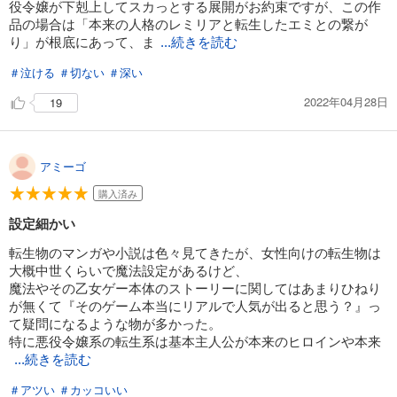
役令嬢が下剋上してスカっとする展開がお約束ですが、この作
品の場合は「本来の人格のレミリアと転生したエミとの繋が
り」が根底にあって、ま
...続きを読む
＃泣ける
＃切ない
＃深い
2022年04月28日
19
アミーゴ
購入済み
設定細かい
転生物のマンガや小説は色々見てきたが、女性向けの転生物は
大概中世くらいで魔法設定があるけど、
魔法やその乙女ゲー本体のストーリーに関してはあまりひねり
が無くて『そのゲーム本当にリアルで人気が出ると思う？』っ
て疑問になるような物が多かった。
特に悪役令嬢系の転生系は基本主人公が本来のヒロインや本来
...続きを読む
＃アツい
＃カッコいい