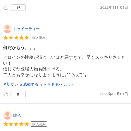
2022年11月01日
16
トゥイーティー
購入済み
何だかもう。。。
ヒロインの性格が清々しいほど悪すぎて、早くスッキリさせた
い！
信じてた登場人物も酷すぎる。
二人とも幸せになりますように｡ﾟﾟ(/д<*)ﾟ｡
＃切ない
＃感動する
＃ドキドキハラハラ
2022年05月01日
9
緋色
購入済み