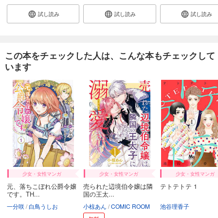
試し読み
試し読み
試し読み
この本をチェックした人は、こんな本もチェックして
います
少女・女性マンガ
少女・女性マンガ
少女・女性マンガ
元、落ちこぼれ公爵令嬢
売られた辺境伯令嬢は隣
テトテトテ 1
です。TH...
国の王太...
一分咲
白鳥うしお
小椋あん
COMIC ROOM
池谷理香子