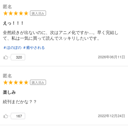
「きみを愛する気はない」と言った次期公爵様がなぜか溺愛してきます（単話版）第17話
匿名
165
円 (税込)
購入済み
カート
えっ！！！
試し読み
全然続きが出ないのに、次はアニメ化ですか…。早く完結し
あらすじを表示する
て、私は一気に買って読んでスッキリしたいです。
「きみを愛する気はない」と言った次期公爵様がなぜか溺愛してきます（単話版）第18話
＃ほのぼの
＃癒やされる
165
円 (税込)
カート
2026年06月11日
320
試し読み
匿名
あらすじを表示する
購入済み
「きみを愛する気はない」と言った次期公爵様がなぜか溺愛してきます（単話版）第19話
楽しみ
165
円 (税込)
カート
続刊まだかな？？
試し読み
2022年12月24日
167
あらすじを表示する
「きみを愛する気はない」と言った次期公爵様がなぜか溺愛してきます（単話版）第20話