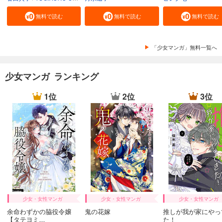
無料で読む
無料で読む
無料で読む
「少女マンガ」無料一覧へ
少女マンガ ランキング
1位
2位
3位
少女・女性マンガ
少女・女性マンガ
少女・女性マンガ
余命わずかの脇役令嬢
鬼の花嫁
推しが我が家にやっ
【タテヨミ...
た！