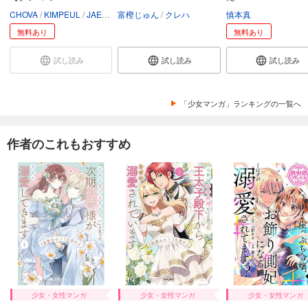
CHOVA
KIMPEUL
JAEUNHYANG
富樫じゅん
クレハ
慎本真
無料あり
無料あり
試し読み
試し読み
試し読み
「少女マンガ」ランキングの一覧へ
作者のこれもおすすめ
少女・女性マンガ
少女・女性マンガ
少女・女性マンガ