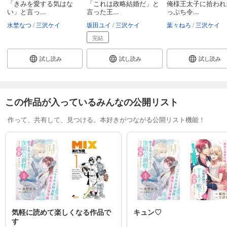
「きみを愛する気はな
「これは政略結婚だ」と
俺様王太子に拾われ
い」と言っ...
言った王...
っぷち令...
水埜なつ
三沢ケイ
坂田ユイ
三沢ケイ
葉々ねろ
三沢ケイ
完結
試し読み
試し読み
試し読み
この作品が入っているみんなの公開リスト
作って、共有して、見つける。本好きがつながる公開リスト機能！
気軽に読めて楽しくなる作品で
キュン♡
す