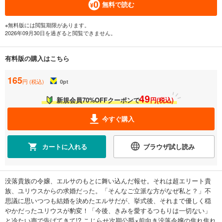
無料で読む
※無料版には閲覧期限があります。
2026年09月30日を過ぎると閲覧できません。
有料版の購入はこちら
165
円 (税込)
0
pt
49
新規会員70%OFFクーポンで
円(税込)
今すぐ購入
カートに入れる
ブラウザ試し読み
没落貴族の令嬢、エルサのもとに舞い込んだ報せ。それは超エリート貴
族、ユリウスからの求婚だった。「そんなご立派な方がなぜ私と？」不
思議に思いつつも結婚を決めたエルサだが、挙式後、それまで優しく穏
やかだったユリウスが豹変！「今後、きみを愛するつもりは一切ない」
と冷たい声で告げてきて!? こじらせ次期公爵×前向き没落令嬢の焦れ焦れ