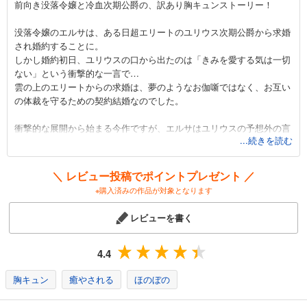
前向き没落令嬢と冷血次期公爵の、訳あり胸キュンストーリー！
「きみを愛する気はない」と言った次期公爵様がなぜか溺愛してきます（単話版）第14話
没落令嬢のエルサは、ある日超エリートのユリウス次期公爵から求婚
165
円 (税込)
され婚約することに。
カート
しかし婚約初日、ユリウスの口から出たのは「きみを愛する気は一切
ない」という衝撃的な一言で…
試し読み
雲の上のエリートからの求婚は、夢のようなお伽噺ではなく、お互い
あらすじを表示する
の体裁を守るための契約結婚なのでした。
「きみを愛する気はない」と言った次期公爵様がなぜか溺愛してきます（単話版）第15話
衝撃的な展開から始まる今作ですが、エルサはユリウスの予想外の言
165
円 (税込)
...続きを読む
葉に臆することもなく、持ち前の明るさで真っすぐにユリウスに向き
カート
合います。
その様子がとにかく愛らしい…！ユリウスのために食事を準備した
＼ レビュー投稿でポイントプレゼント ／
試し読み
り、誕生日プレゼントを用意したり…常に笑顔で前向きな彼女の様子
※購入済みの作品が対象となります
あらすじを表示する
に、読んでいるだけで心が洗われる気分です。
レビューを書く
「きみを愛する気はない」と言った次期公爵様がなぜか溺愛してきます（単話版）第16話
読者より間近でその様子を見ているユリウスも、もちろん例外ではあ
165
りません。彼女の明るさにユリウスの心も少しずつ動かされ、鉄仮面
円 (税込)
カート
の下にはそんな表情を隠してたのか！と思うほど様々な表情を彼女に
4.4
見せるようになるのです。貴重なデレシーンは必見です！
試し読み
胸キュン
癒やされる
ほのぼの
あらすじを表示する
思わず背中を押したくなるような、真反対な二人が少しずつ、少しず
つ近づいていく様子をぜひご覧ください！