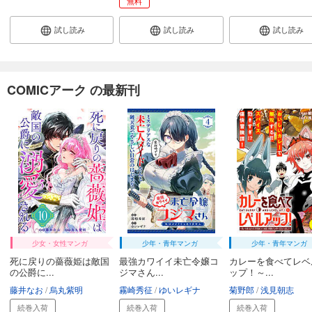
無料
試し読み
試し読み
試し読み
COMICアーク の最新刊
少女・女性マンガ
少年・青年マンガ
少年・青年マンガ
死に戻りの薔薇姫は敵国
最強カワイイ未亡令嬢コ
カレーを食べてレベ
の公爵に...
ジマさん...
ップ！～...
藤井なお
烏丸紫明
霧崎秀征
ゆいレギナ
菊野郎
浅見朝志
続巻入荷
続巻入荷
続巻入荷