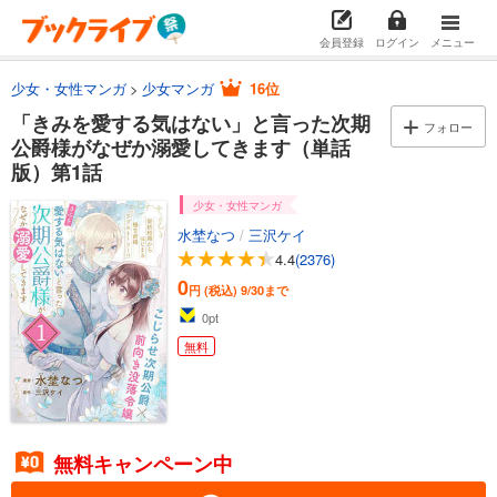
会員登録
ログイン
メニュー
少女・女性マンガ
少女マンガ
16位
「きみを愛する気はない」と言った次期
フォロー
公爵様がなぜか溺愛してきます（単話
版）第1話
少女・女性マンガ
水埜なつ
/
三沢ケイ
4.4
(2376)
0
円 (税込)
9/30まで
0
pt
無料
無料キャンペーン中