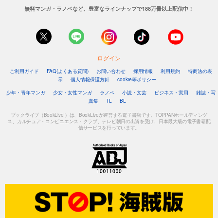
無料マンガ・ラノベなど、豊富なラインナップで188万冊以上配信中！
ログイン
ご利用ガイド
FAQ(よくある質問)
お問い合わせ
採用情報
利用規約
特商法の表
示
個人情報保護方針
cookie等ポリシー
少年・青年マンガ
少女・女性マンガ
ラノベ
小説・文芸
ビジネス・実用
雑誌・写
真集
TL
BL
ブックライブ（BookLive!）は、BookLiveが運営する電子書店です。TOPPANホールディング
ス、カルチュア・コンビニエンス・クラブ、テレビ朝日の出資を受け、日本最大級の電子書籍配
信サービスを行っています。