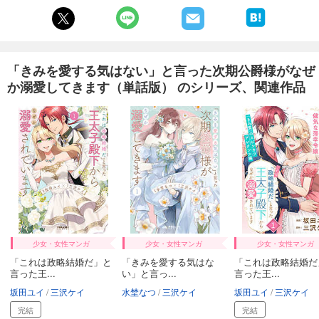
「きみを愛する気はない」と言った次期公爵様がなぜ
か溺愛してきます（単話版） のシリーズ、関連作品
少女・女性マンガ
少女・女性マンガ
少女・女性マンガ
「これは政略結婚だ」と
「きみを愛する気はな
「これは政略結婚だ
言った王...
い」と言っ...
言った王...
坂田ユイ
三沢ケイ
水埜なつ
三沢ケイ
坂田ユイ
三沢ケイ
完結
完結