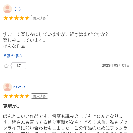
165
円 (税込)
くろ
カート
購入済み
試し読み
あらすじを表示する
すごーく楽しみにしていますが、続きはまだですか?
楽しみにしています。
「きみを愛する気はない」と言った次期公爵様がなぜか溺愛してきます（単話版）第21話
そんな作品
165
円 (税込)
カート
＃ほのぼの
2023年03月01日
67
試し読み
あらすじを表示する
「きみを愛する気はない」と言った次期公爵様がなぜか溺愛してきます（単話版）第22話
n12c7t
165
円 (税込)
カート
購入済み
更新が…
試し読み
あらすじを表示する
ほんとにいい作品です。何度も読み返してもきゅんとなりま
す。皆さんも言ってる通り更新がなさすぎる！以前、私もブッ
「きみを愛する気はない」と言った次期公爵様がなぜか溺愛してきます（単話版）第23話
クライフに問い合わせもしました…この作品のためにブックラ