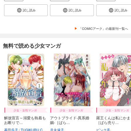
試し読み
試し読み
試し読み
「COMICアーク」の最新刊一覧へ
無料で読める少女マンガ
少女・女性マンガ
少女・女性マンガ
少女・女性マンガ
解放宣言～溺愛も執着も
アウトブライド-異系婚
羅王くんは私にかま
お断りで...
姻-［ばら...
［ばら売り...
暮田呉子
TUGIKURU COMICS
月永遠子
ピンク毛