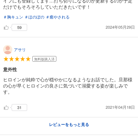
イフにも登録してます…打ち切りになるのか更新するのか予定
165
円 (税込)
カート
だけでもそろそろしていただきたいです！
＃胸キュン
＃ほのぼの
＃癒やされる
試し読み
あらすじを表示する
2024年05月29日
59
「きみを愛する気はない」と言った次期公爵様がなぜか溺愛してきます（単話版）第24話
165
円 (税込)
カート
アサリ
無料版購入済
試し読み
意外性
あらすじを表示する
ヒロインが純粋で心が穏やかになるようなお話でした。旦那様
「きみを愛する気はない」と言った次期公爵様がなぜか溺愛してきます（単話版）第25話
の心が早くヒロインの良さに気づいて溺愛する姿が楽しみで
165
円 (税込)
す。
カート
2021年04月18日
31
試し読み
あらすじを表示する
レビューをもっと見る
「きみを愛する気はない」と言った次期公爵様がなぜか溺愛してきます（単話版）第26話
165
円 (税込)
カート