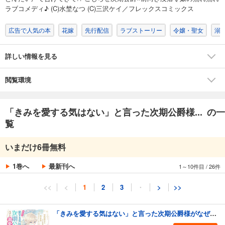
ラブコメディ♪ (C)水埜なつ (C)三沢ケイ／フレックスコミックス
広告で人気の本
花嫁
先行配信
ラブストーリー
令嬢・聖女
溺
詳しい情報を見る
閲覧環境
「きみを愛する気はない」と言った次期公爵様... の一
覧
いまだけ6冊無料
1巻へ
最新刊へ
1～10件目
/
26件
<<
<
1
2
3
・
>
>>
「きみを愛する気はない」と言った次期公爵様がなぜか溺愛してきます（単話版）第1話