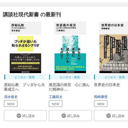
講談社現代新書 の最新刊
ビジネス・実用
ビジネス・実用
ビジネス・実用
原始仏教 ブッダから大
無意識の発見 心に挑ん
世界史の日本史
乗成立へ
だ精神分...
清水俊史
工藤顕太
岡崎勝世
NEW
NEW
NEW
試し読み
試し読み
試し読み