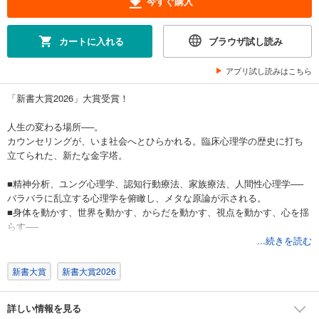
今すぐ購入
カートに入れる
ブラウザ試し読み
アプリ試し読みはこちら
「新書大賞2026」大賞受賞！
人生の変わる場所──。
カウンセリングが、いま社会へとひらかれる。臨床心理学の歴史に打ち
立てられた、新たな金字塔。
■精神分析、ユング心理学、認知行動療法、家族療法、人間性心理学──
バラバラに乱立する心理学を俯瞰し、メタな原論が示される。
■身体を動かす、世界を動かす、からだを動かす、視点を動かす、心を揺
らす──
カウンセリングは聞くだけじゃない。アクティブに５つの介入がなされ
...続きを読む
る。
■いかに生き延びるか、いかに生きるか──
新書大賞
新書大賞2026
カウンセリングには二つのゴールがある。生活を守ることと、人生をち
ゃんと生きること。
詳しい情報を見る