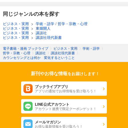
同じジャンルの本を探す
ビジネス・実用
>
学術・語学
/
哲学・宗教・心理
ビジネス・実用
>
東畑開人
ビジネス・実用
>
講談社
ビジネス・実用
>
講談社現代新書
電子書籍・漫画 ブックライブ
〉
ビジネス・実用
〉
学術・語学
〉
哲学・宗教・心理
〉
講談社
〉
講談社現代新書
〉
カウンセリングとは何か 変化するということ
新刊やお得な情報
をお届けします！
ブックライブアプリ
アプリの通知でお得情報を受け取ろう！
LINE公式アカウント
アカウント連携で限定クーポンゲット！
メールマガジン
お得な最新情報を受け取ろう！