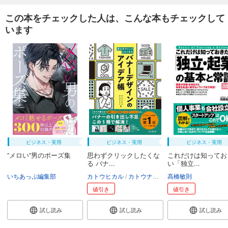
この本をチェックした人は、こんな本もチェックして
います
ビジネス・実用
ビジネス・実用
ビジネス・実用
”メロい”男のポーズ集
思わずクリックしたくな
これだけは知ってお
る バナ...
い「独立...
いちあっぷ編集部
カトウヒカル
カトウナナミ
高橋敏則
値引き
値引き
試し読み
試し読み
試し読み