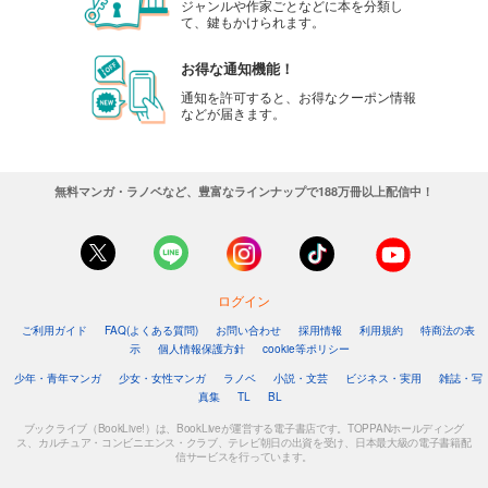
ジャンルや作家ごとなどに本を分類し
て、鍵もかけられます。
お得な通知機能！
通知を許可すると、お得なクーポン情報
などが届きます。
無料マンガ・ラノベなど、豊富なラインナップで188万冊以上配信中！
ログイン
ご利用ガイド
FAQ(よくある質問)
お問い合わせ
採用情報
利用規約
特商法の表
示
個人情報保護方針
cookie等ポリシー
少年・青年マンガ
少女・女性マンガ
ラノベ
小説・文芸
ビジネス・実用
雑誌・写
真集
TL
BL
ブックライブ（BookLive!）は、BookLiveが運営する電子書店です。TOPPANホールディング
ス、カルチュア・コンビニエンス・クラブ、テレビ朝日の出資を受け、日本最大級の電子書籍配
信サービスを行っています。