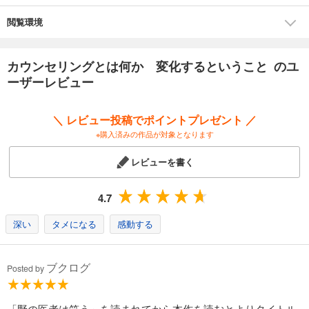
「カウンセリングとは、近代の根源的なさみしさのなかで、人が可能な
限り、正直に、率直に、ほんとうの話をすることを試み続ける場所であ
閲覧環境
る。」──「５章 カウンセリングとは何だったのか──終わりながら考え
る」より
カウンセリングとは何か 変化するということ のユ
【目次】
ーザーレビュー
まえがき ふしぎの国のカウンセリング
第１章 カウンセリングとは何か──心に突き当たる
第２章 謎解きとしてのカウンセリング──不幸を解析する
＼ レビュー投稿でポイントプレゼント ／
第３章 作戦会議としてのカウンセリング──現実を動かす
※購入済みの作品が対象となります
第４章 冒険としてのカウンセリング──心を揺らす
第５章 カウンセリングとは何だったのか──終わりながら考える
レビューを書く
あとがき 運命と勇気、そして聞いてもらうこと
4.7
深い
タメになる
感動する
ブクログ
Posted by
「野の医者は笑う」を読まれてから本作を読むとよりタイトル