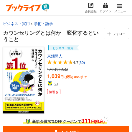
会員登録
ログイン
メニュー
ビジネス・実用
学術・語学
カウンセリングとは何か 変化するとい
フォロー
うこと
ビジネス・実用
東畑開人
4.7
(30)
1,485円 (税込)
1,039
円 (税込)
8/20まで
5
pt
値引き
311
新規会員70%OFFクーポンで
円(税込)