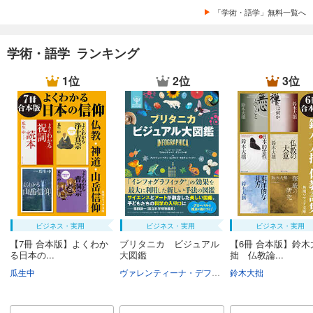
「学術・語学」無料一覧へ
学術・語学 ランキング
1位
2位
3位
ビジネス・実用
ビジネス・実用
ビジネス・実用
【7冊 合本版】よくわか
ブリタニカ ビジュアル
【6冊 合本版】鈴木
る日本の...
大図鑑
拙 仏教論...
瓜生中
ヴァレンティーナ・デフィリーポ
鈴木大拙
アンドリュー・