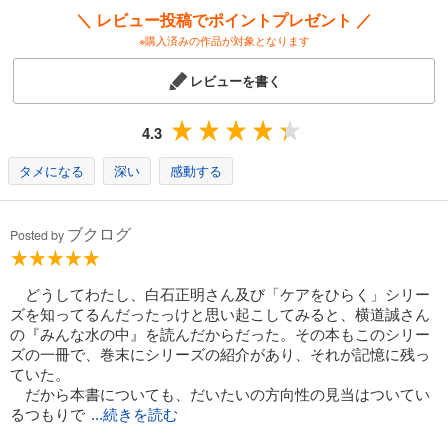
＼ レビュー投稿でポイントプレゼント ／
※購入済みの作品が対象となります
レビューを書く
4.3
タメになる
深い
感動する
ブクログ
Posted by
どうしてわたし、白石正明さん及び「ケアをひらく」シリー
ズを知ってるんだったっけと思い起こしてみると、横道誠さん
の『みんな水の中』を読んだからだった。その本もこのシリー
ズの一冊で、巻末にシリーズの紹介があり、それが記憶に残っ
ていた。
だから本書についても、だいたいの方向性の見当はついてい
るつもりで
...続きを読む