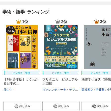
学術・語学 ランキング
1位
2位
3位
ビジネス・実用
ビジネス・実用
ビジネス・実用
【7冊 合本版】よくわか
ブリタニカ ビジュアル
法律学小辞典（第6
る日本の...
大図鑑
瓜生中
ヴァレンティーナ・デフィリーポ
高橋和之
アンドリュー・
伊藤眞
小早川
試し読み
試し読み
試し読み