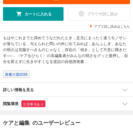
カートに入れる
ブラウザ試し読み
アプリ試し読みはこちら
もはやこれまでと諦めてうなだれたとき，足元にまったく違うモノサシ
が落ちている．与えられた問いの外に出てみれば，あらふしぎ，あなた
の弱さは克服すべきものじゃなく，存在の「傾き」として不意に輝きだ
す──．〈ケアをひらく〉の名編集者がみんなの弱さをグッと後押し．自
分を変えずに生きやすくなる逆説の自他啓発書．
新書大賞2026
詳しい情報を見る
閲覧環境
注意事項あり
ケアと編集 のユーザーレビュー