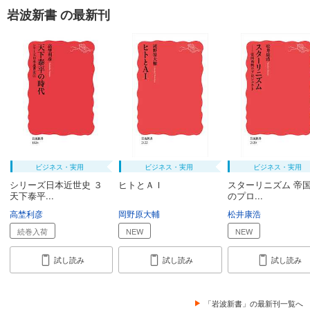
岩波新書 の最新刊
ビジネス・実用
ビジネス・実用
ビジネス・実用
シリーズ日本近世史 ３
ヒトとＡＩ
スターリニズム 帝
天下泰平...
のプロ...
高埜利彦
岡野原大輔
松井康浩
続巻入荷
NEW
NEW
試し読み
試し読み
試し読み
「岩波新書」の最新刊一覧へ