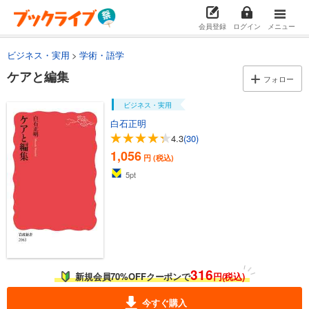
会員登録
ログイン
メニュー
ビジネス・実用
学術・語学
ケアと編集
フォロー
ビジネス・実用
白石正明
4.3
(30)
1,056
円 (税込)
5
pt
316
新規会員70%OFFクーポンで
円(税込)
今すぐ購入