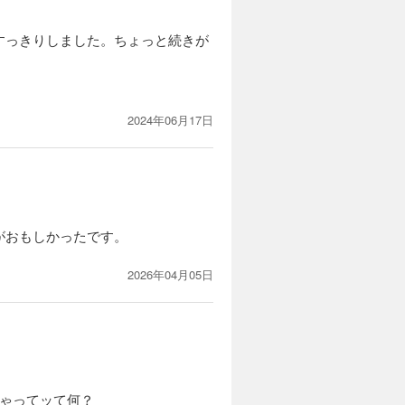
は真面目
チャン
すっきりしました。ちょっと続きが
カートに入れる
試し読み
2024年06月17日
すみ）は、
んだはずの
は真面目
チャン
カートに入れる
がおもしかったです。
試し読み
2026年04月05日
すみ）は、
んだはずの
は真面目
チャン
カートに入れる
ちゃってッて何？