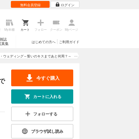
無料会員登録
ログイン
歴
My本棚
カート
フォロー
クーポン
Myページ
雑誌
はじめての方へ
ご利用ガイド
写真集
・ウェディング～誓いのキスまであと何周？～
【分冊版】
今すぐ購入
で
カートに入れる
フォローする
ブラウザ試し読み