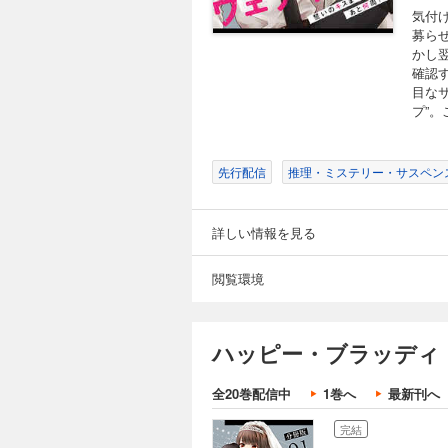
気付
募ら
かし
確認
目な
プ”
先行配信
推理・ミステリー・サスペン
詳しい情報を見る
閲覧環境
ハッピー・ブラッディ
全20巻配信中
1巻へ
最新刊へ
完結