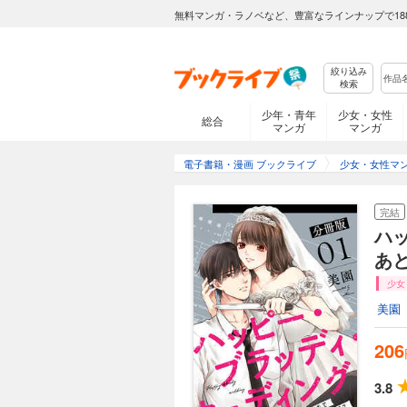
無料マンガ・ラノベなど、豊富なラインナップで18
絞り込み
検索
少年・青年
少女・女性
総合
マンガ
マンガ
電子書籍・漫画 ブックライブ
少女・女性マ
完結
ハ
あ
少女
美園
206
3.8