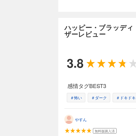
ス？それとも―――
完結
ハッピー・ブラッ
206円 (税込)
ハッピー・ブラッディ
気付けば30歳。だ
ザーレビュー
記念日の夜ケンカの
彼氏。混乱した頭で
なサラリーマンにな
ス？それとも―――
完結
3.8
ハッピー・ブラッ
206円 (税込)
気付けば30歳。だ
感情タグBEST3
記念日の夜ケンカの
彼氏。混乱した頭で
なサラリーマンにな
＃怖い
＃ダーク
＃ドキドキ
ス？それとも―――
完結
ハッピー・ブラッ
やすん
206円 (税込)
気付けば30歳。だ
無料版購入済
記念日の夜ケンカの