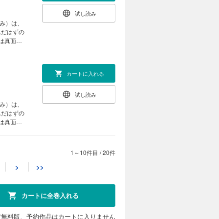
試し読み
すみ）は、
んだはずの
は真面目
チャン
カートに入れる
試し読み
すみ）は、
んだはずの
は真面目
チャン
1～10件目
/
20件
カートに入れる
>
>>
試し読み
すみ）は、
んだはずの
カートに全巻入れる
は真面目
チャン
定無料版、予約作品はカートに入りません