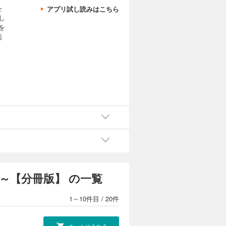
を
アプリ試し読みはこちら
し
を
面
～【分冊版】 の一覧
1～10件目
/
20件