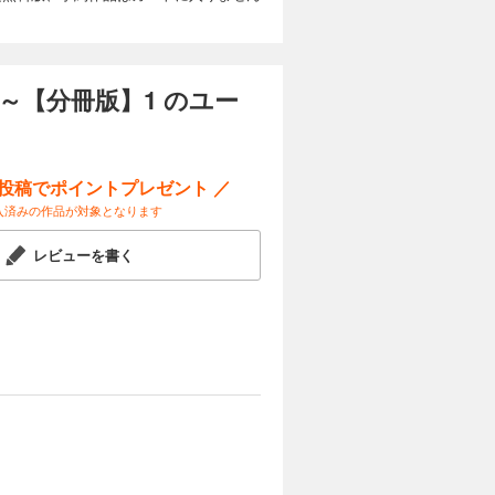
カートに入れる
試し読み
【分冊版】1 のユー
すみ）は、
んだはずの
は真面目
チャン
ー投稿でポイントプレゼント ／
入済みの作品が対象となります
カートに入れる
レビューを書く
試し読み
すみ）は、
んだはずの
は真面目
チャン
カートに入れる
試し読み
すみ）は、
んだはずの