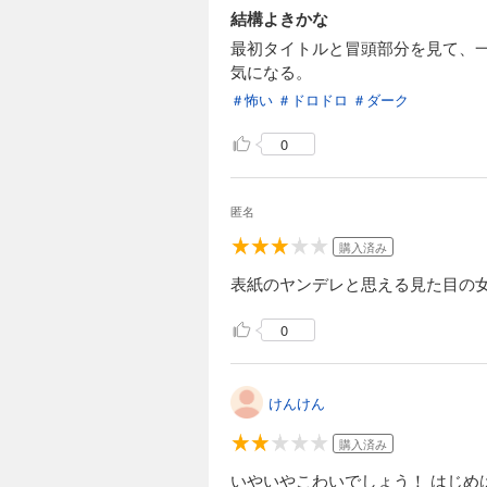
結構よきかな
彼氏。混乱した頭で
なサラリーマンにな
最初タイトルと冒頭部分を見て、
ス？それとも―――
気になる。
完結
＃怖い
＃ドロドロ
＃ダーク
ハッピー・ブラッ
206円 (税込)
0
気付けば30歳。だ
記念日の夜ケンカの
彼氏。混乱した頭で
匿名
なサラリーマンにな
ス？それとも―――
購入済み
完結
表紙のヤンデレと思える見た目の
ハッピー・ブラッ
206円 (税込)
0
気付けば30歳。だ
記念日の夜ケンカの
彼氏。混乱した頭で
なサラリーマンにな
けんけん
ス？それとも―――
完結
購入済み
ハッピー・ブラッ
いやいやこわいでしょう！ はじめ