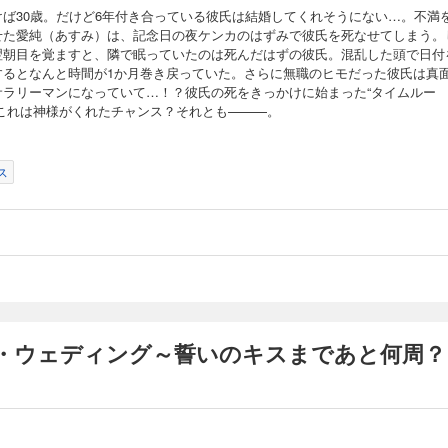
けば30歳。だけど6年付き合っている彼氏は結婚してくれそうにない…。不満
せた愛純（あすみ）は、記念日の夜ケンカのはずみで彼氏を死なせてしまう。
翌朝目を覚ますと、隣で眠っていたのは死んだはずの彼氏。混乱した頭で日付
するとなんと時間が1か月巻き戻っていた。さらに無職のヒモだった彼氏は真
サラリーマンになっていて…！？彼氏の死をきっかけに始まった“タイムルー
。これは神様がくれたチャンス？それとも———。
ス
・ウェディング～誓いのキスまであと何周？