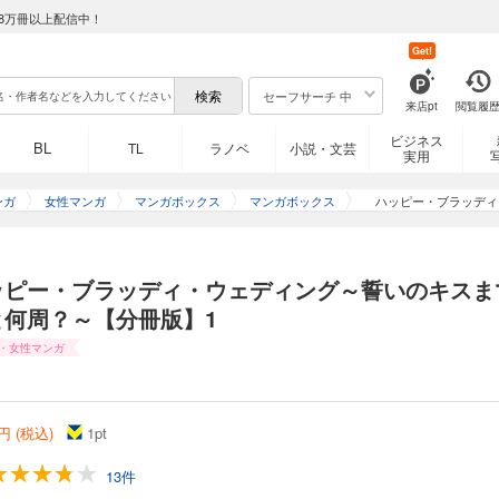
8万冊以上配信中！
Get!
セーフサーチ 中
来店pt
閲覧履
ビジネス
BL
TL
ラノベ
小説・文芸
実用
ンガ
女性マンガ
マンガボックス
マンガボックス
ハッピー・ブラッディ
ッピー・ブラッディ・ウェディング～誓いのキスま
と何周？～【分冊版】1
・女性マンガ
円 (税込)
1
pt
13件