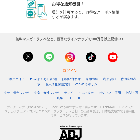
お得な通知機能！
通知を許可すると、お得なクーポン情報
などが届きます。
無料マンガ・ラノベなど、豊富なラインナップで188万冊以上配信中！
ログイン
ご利用ガイド
FAQ(よくある質問)
お問い合わせ
採用情報
利用規約
特商法の表
示
個人情報保護方針
cookie等ポリシー
少年・青年マンガ
少女・女性マンガ
ラノベ
小説・文芸
ビジネス・実用
雑誌・写
真集
TL
BL
ブックライブ（BookLive!）は、BookLiveが運営する電子書店です。TOPPANホールディング
ス、カルチュア・コンビニエンス・クラブ、テレビ朝日の出資を受け、日本最大級の電子書籍配
信サービスを行っています。