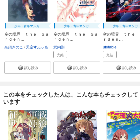
少年・青年マンガ
少年・青年マンガ
少年・青年マンガ
空の境界 ｔｈｅ Ｇａ
空の境界 ｔｈｅ Ｇａ
空の境界 ｔｈｅ 
ｒｄｅｎ...
ｒｄｅｎ...
ｒｄｅｎ...
奈須きのこ
天空すふぃあ
武内崇
ufotable
完結
完結
試し読み
試し読み
試し読み
この本をチェックした人は、こんな本もチェックして
います