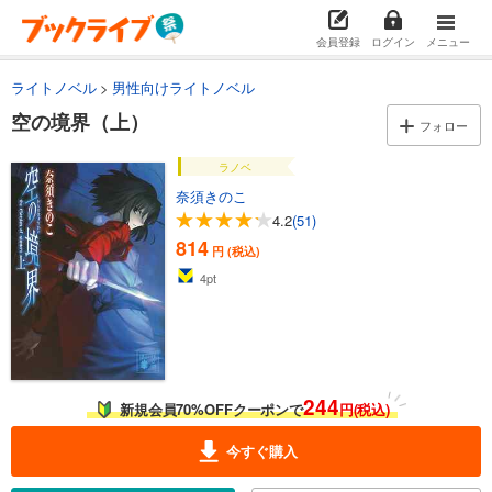
会員登録
ログイン
メニュー
ライトノベル
男性向けライトノベル
空の境界（上）
フォロー
ラノベ
奈須きのこ
4.2
(51)
814
円 (税込)
4
pt
244
新規会員70%OFFクーポンで
円(税込)
今すぐ購入