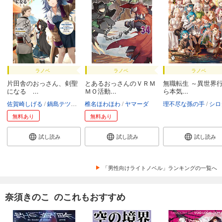
ラノベ
ラノベ
ラノベ
片田舎のおっさん、剣聖
とあるおっさんのＶＲＭ
無職転生 ～異世界
になる ...
ＭＯ活動...
ら本気...
佐賀崎しげる
鍋島テツヒロ
椎名ほわほわ
ヤマーダ
理不尽な孫の手
シロ
無料あり
無料あり
試し読み
試し読み
試し読み
「男性向けライトノベル」ランキングの一覧へ
奈須きのこ のこれもおすすめ