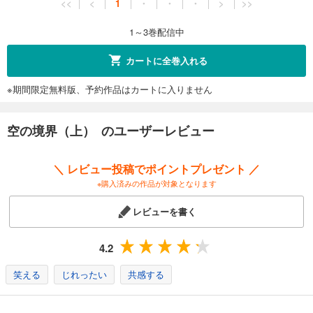
<<
<
1
・
・
・
>
>>
1～3巻配信中
カートに全巻入れる
※期間限定無料版、予約作品はカートに入りません
空の境界（上） のユーザーレビュー
＼ レビュー投稿でポイントプレゼント ／
※購入済みの作品が対象となります
レビューを書く
4.2
笑える
じれったい
共感する