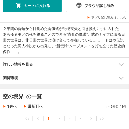
カートに入れる
ブラウザ試し読み
アプリ試し読みはこちら
２年間の昏睡から目覚めた両儀式が記憶喪失と引き換えに手に入れた、
あらゆるモノの死を視ることのできる“直死の魔眼”。式のナイフに映る日
常の世界は、非日常の世界と溶け合って存在している……！ もはや伝説
となった同人小説から出発し、“新伝綺”ムーブメントを打ち立てた歴史的
傑作――。
詳しい情報を見る
閲覧環境
空の境界 の一覧
1巻へ
最新刊へ
1～3件目
/
3件
<<
<
1
・
・
・
>
>>