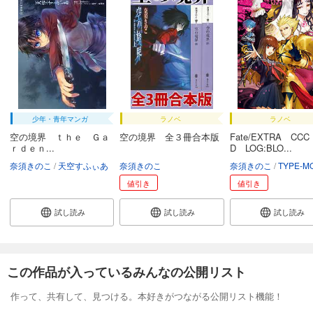
少年・青年マンガ
ラノベ
ラノベ
空の境界 ｔｈｅ Ｇａ
空の境界 全３冊合本版
Fate/EXTRA CCC
ｒｄｅｎ...
D LOG:BLO...
奈須きのこ
天空すふぃあ
奈須きのこ
奈須きのこ
TYPE-M
値引き
値引き
試し読み
試し読み
試し読み
この作品が入っているみんなの公開リスト
作って、共有して、見つける。本好きがつながる公開リスト機能！