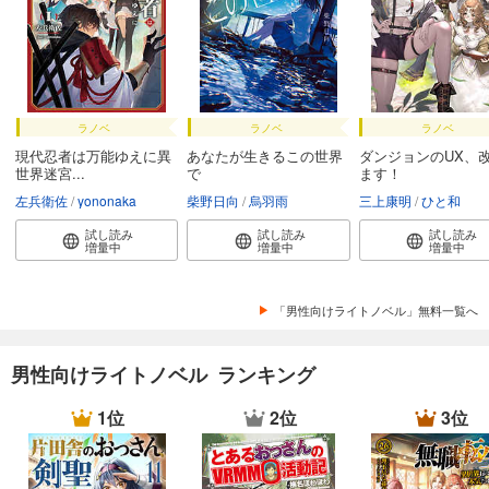
ラノベ
ラノベ
ラノベ
現代忍者は万能ゆえに異
あなたが生きるこの世界
ダンジョンのUX、
世界迷宮...
で
ます！
左兵衛佐
yononaka
柴野日向
烏羽雨
三上康明
ひと和
試し読み
試し読み
試し読み
増量中
増量中
増量中
「男性向けライトノベル」無料一覧へ
男性向けライトノベル ランキング
1位
2位
3位