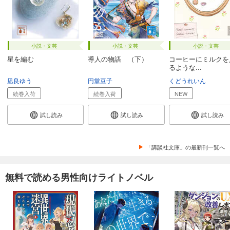
小説・文芸
小説・文芸
小説・文芸
星を編む
導人の物語 （下）
コーヒーにミルクを
るような...
凪良ゆう
円堂豆子
くどうれいん
続巻入荷
続巻入荷
NEW
試し読み
試し読み
試し読み
「講談社文庫」の最新刊一覧へ
無料で読める男性向けライトノベル