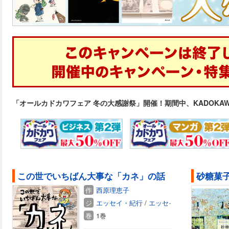
「オールカドカワフェア 冬の大感謝祭」開催！期間中、KADOKA
この世でいちばん大事な「カネ」の話
作
西原理恵子
ジ
エッセイ・紀行
/
エッセイ
巻
1巻