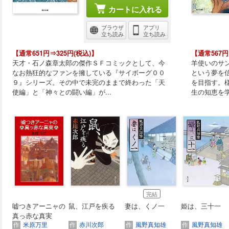
カートに入れる
ブラウザ
アプリ
立ち読み
立ち読み
【通常651円⇒325円(税込)】
【通常567円
天才・石ノ森章太郎の傑作ＳＦコミックとして、今
羊使いのサ
なお熱狂的なファンを擁している『サイボーグ００
という夢を
９』シリーズ。その中で未完のままで終わった「天
を目指す。
使編」と「神々との闘い編」が...
生の知恵を
完結
嘘つきアーニャの
鼠、江戸を疾る
妻は、くノ一
姫は、三十一
真っ赤な真実
作
米原万里
作
赤川次郎
作
風野真知雄
作
風野真知雄