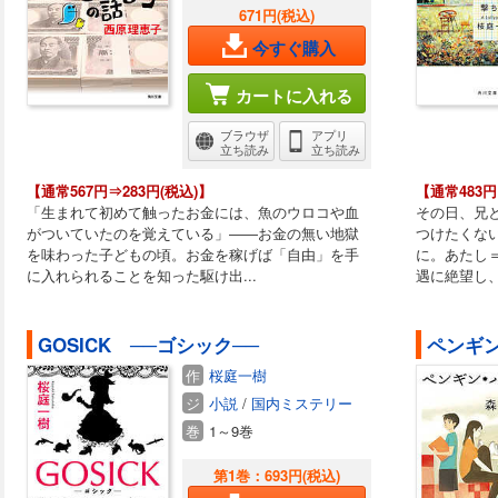
671円(税込)
今すぐ購入
カートに入れる
ブラウザ
アプリ
立ち読み
立ち読み
【通常567円⇒283円(税込)】
【通常483円
「生まれて初めて触ったお金には、魚のウロコや血
その日、兄
がついていたのを覚えている」――お金の無い地獄
つけたくな
を味わった子どもの頃。お金を稼げば「自由」を手
に。あたし
に入れられることを知った駆け出...
遇に絶望し、
GOSICK ──ゴシック──
ペンギ
作
桜庭一樹
ジ
小説
/
国内ミステリー
巻
1～9巻
第1巻：693円(税込)