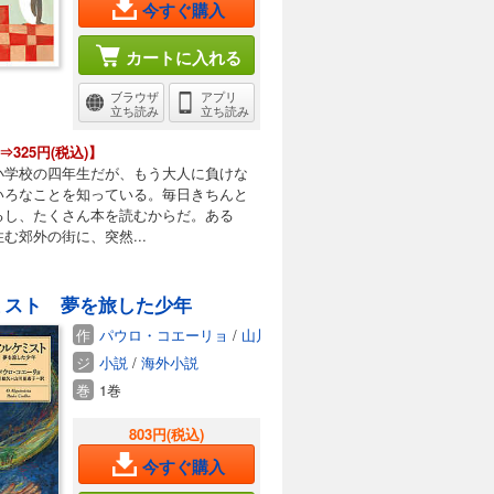
今すぐ購入
カートに入れる
ブラウザ
アプリ
立ち読み
立ち読み
⇒325円(税込)】
小学校の四年生だが、もう大人に負けな
いろなことを知っている。毎日きちんと
るし、たくさん本を読むからだ。ある
む郊外の街に、突然...
ミスト 夢を旅した少年
作
パウロ・コエーリョ
/
山川紘矢
/
山川亜希子
ジ
小説
/
海外小説
巻
1巻
803円(税込)
今すぐ購入