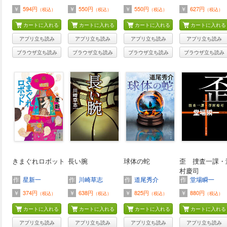
￥
594円
￥
550円
￥
550円
￥
627円
（税込）
（税込）
（税込）
（税込）
カートに入れる
カートに入れる
カートに入れる
カートに入れる
アプリ立ち読み
アプリ立ち読み
アプリ立ち読み
アプリ立ち読み
ブラウザ立ち読み
ブラウザ立ち読み
ブラウザ立ち読み
ブラウザ立ち読み
きまぐれロボット
長い腕
球体の蛇
歪 捜査一課・
村慶司
作
星新一
作
川崎草志
作
道尾秀介
作
堂場瞬一
￥
374円
￥
638円
￥
825円
￥
880円
（税込）
（税込）
（税込）
（税込）
カートに入れる
カートに入れる
カートに入れる
カートに入れる
アプリ立ち読み
アプリ立ち読み
アプリ立ち読み
アプリ立ち読み