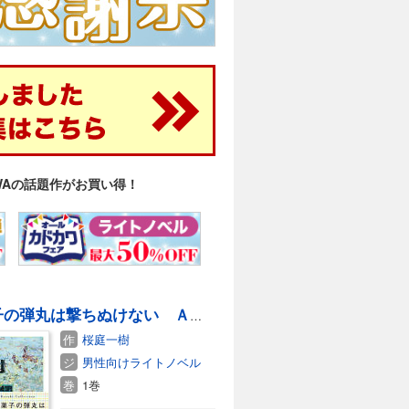
WAの話題作がお買い得！
砂糖菓子の弾丸は撃ちぬけない Ａ Ｌｏｌｌｙｐｏｐ ｏｒ Ａ Ｂｕｌｌｅｔ
作
桜庭一樹
ジ
男性向けライトノベル
巻
1巻