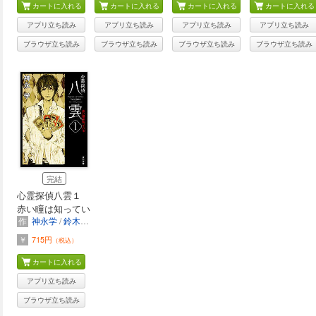
カートに入れる
カートに入れる
カートに入れる
カートに入れる
アプリ立ち読み
アプリ立ち読み
アプリ立ち読み
アプリ立ち読み
ブラウザ立ち読み
ブラウザ立ち読み
ブラウザ立ち読み
ブラウザ立ち読み
完結
心霊探偵八雲１
赤い瞳は知ってい
作
神永学
/
鈴木康士
る
￥
715円
（税込）
カートに入れる
アプリ立ち読み
ブラウザ立ち読み