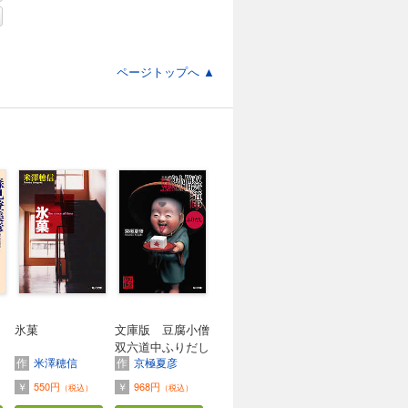
ページトップへ ▲
氷菓
文庫版 豆腐小僧
双六道中ふりだし
作
米澤穂信
作
京極夏彦
￥
550円
￥
968円
（税込）
（税込）