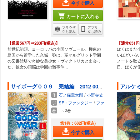
今すぐ購入
カートに入れる
ブラウザ
アプリ
立ち読み
立ち読み
【通常567円⇒283円(税込)】
【通常651円
前世紀初頭、ヨーロッパの小国ソヴュール。極東の
ぼくはまだ
島国から留学した久城一弥は、聖マルグリット学園
いほどいろ
の図書館塔で奇妙な美少女・ヴィクトリカと出会っ
ノートを取
た。彼女の頭脳は学園の難事件...
日、ぼくが住
アルケ
サイボーグ００９ 完結編 2012 009 conclusion GOD’S WAR I first
作
石ノ森章太郎
/
小野寺丈
ジ
SF・ファンタジー
/
ファンタジー（国内）
巻
1～3巻
第1巻：682円(税込)
今すぐ購入