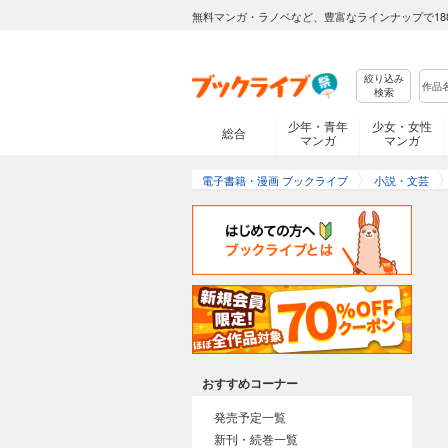
無料マンガ・ラノベなど、豊富なラインナップで18
絞り込み
検索
少年・青年
少女・女性
総合
マンガ
マンガ
電子書籍・漫画 ブックライブ
小説・文芸
おすすめコーナー
発売予定一覧
新刊・続巻一覧