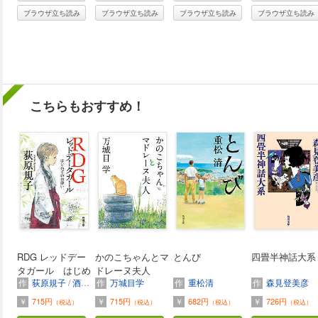
ブラウザ立ち読み
ブラウザ立ち読み
ブラウザ立ち読み
ブラウザ立ち読み
こちらもおすすめ！
RDG レッドデー
かのこちゃんとマ
とんび
四畳半神話大系
タガール はじめ
ドレーヌ夫人
作
荻原規子
/
酒井駒子
作
万城目学
作
重松清
作
森見登美彦
てのお使い
￥
715円
￥
715円
￥
682円
￥
726円
（税込）
（税込）
（税込）
（税込）