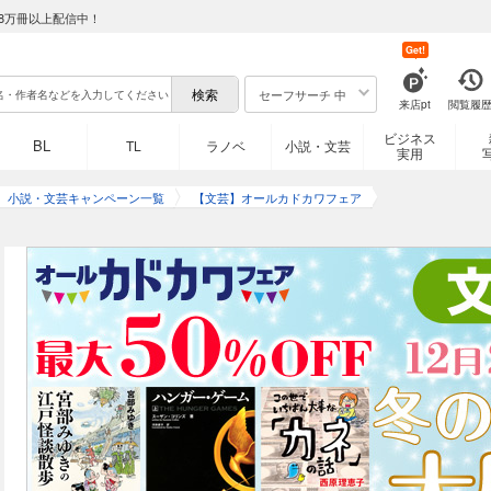
8万冊以上配信中！
Get!
セーフサーチ 中
来店pt
閲覧履
ビジネス
BL
TL
ラノベ
小説・文芸
実用
小説・文芸キャンペーン一覧
【文芸】オールカドカワフェア