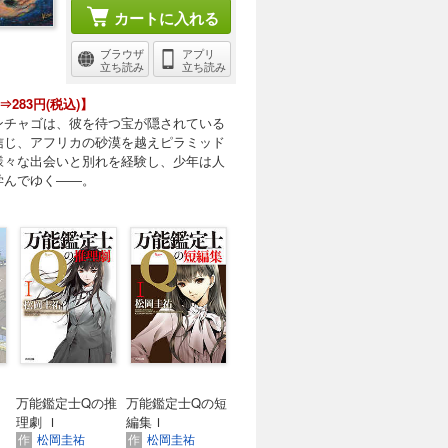
カートに入れる
ブラウザ
アプリ
立ち読み
立ち読み
⇒283円(税込)】
ンチャゴは、彼を待つ宝が隠されている
信じ、アフリカの砂漠を越えピラミッド
様々な出会いと別れを経験し、少年は人
学んでゆく――。
万能鑑定士Qの推
万能鑑定士Qの短
理劇 Ｉ
編集Ｉ
作
松岡圭祐
作
松岡圭祐