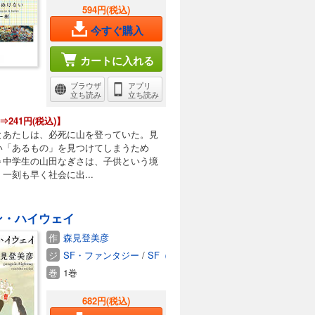
594円(税込)
今すぐ購入
カートに入れる
ブラウザ
アプリ
立ち読み
立ち読み
⇒241円(税込)】
とあたしは、必死に山を登っていた。見
い「あるもの」を見つけてしまうため
＝中学生の山田なぎさは、子供という境
一刻も早く社会に出...
ン・ハイウェイ
作
森見登美彦
ジ
SF・ファンタジー
/
SF（国内）
巻
1巻
682円(税込)