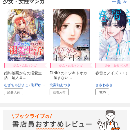
少女・女性マンガ
一覧 ≫
少女・女性マンガ
少女・女性マンガ
少女・女性マンガ
婚約破棄からの溺愛生
DINKsのトツキトオカ
春雷とノイズ（１）
活 竜人皇...
「産まない...
むぎちゃぽよこ
彩戸ゆめ
小田すずか
北実知あつき
きさわさき
続巻入荷
続巻入荷
NEW