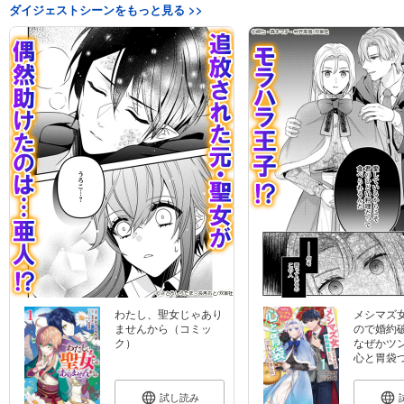
ダイジェストシーンをもっと見る >>
わたし、聖女じゃあり
メシマズ
ませんから（コミッ
ので婚約
ク）
なぜかツ
心と胃袋
ました（
試し読み