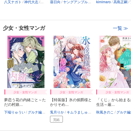
八又ナガト
神代大志
アンブル編集部
葵日向
ヤングアンブル編集部
kimimaro
高島正嗣
ア
少女・女性マンガ
一覧 ≫
少女・女性マンガ
少女・女性マンガ
少女・女性マンガ
夢恋う花の内緒ごと～た
【特装版】氷の侯爵様と
「くじ」から始まる
だの村娘...
かりそめ...
生活～厳...
下端りゅうい
グルナ編集部
兎月りか
キムラましゅろう
秋風きのこ
エトワール編集部
グルナ編
完結