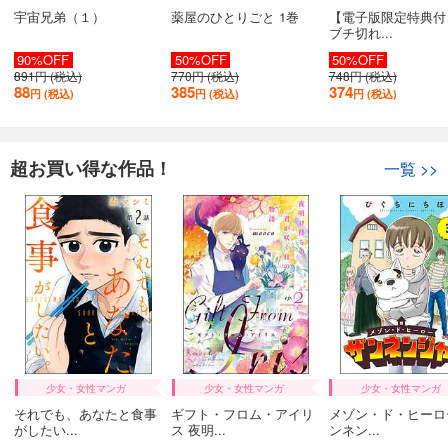
宇宙兄弟（１）
薬屋のひとりごと 1巻
【電子版限定特典付
ブチ切れ...
90%OFF
50%OFF
50%OFF
891円 (税込)
770円 (税込)
748円 (税込)
88
385
374
円 (税込)
円 (税込)
円 (税込)
超お買い得な作品！
一覧
>>
少女・女性マンガ
少女・女性マンガ
少女・女性マンガ
それでも、あなたと食事
ギフト・フロム・アイリ
メゾン・ド・ヒーロ
がしたい...
ス 夜明...
ンネン...