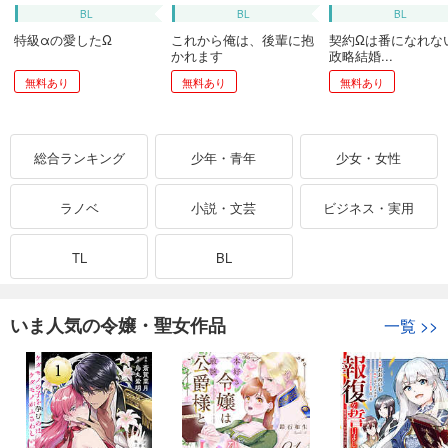
BL
BL
BL
特級αの愛したΩ
これから俺は、後輩に抱
契約Ωは番になれな
かれます
政略結婚...
無料あり
無料あり
無料あり
総合ランキング
少年・青年
少女・女性
ラノベ
小説・文芸
ビジネス・実用
TL
BL
いま人気の令嬢・聖女作品
一覧
>>