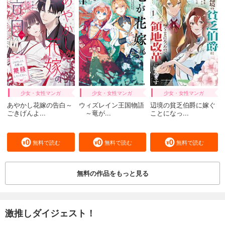
少女・女性マンガ
少女・女性マンガ
少女・女性マンガ
あやかし花嫁の告白～
ウィズレイン王国物語
辺境の貧乏伯爵に嫁ぐ
ごきげんよ...
～竜が...
ことになっ...
無料で読む
無料で読む
無料で読む
無料の作品をもっと見る
激推しダイジェスト！